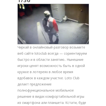
Чиркай в онлайновый-разговор возьмите
веб сайте lotoclub всегда — сориентируем
быстро и в области занятию.. Нынешние
игроки ценят возможность быть в одной
кружке в лотереях в любое время
вдобавок в каждом участке. Loto Club
делает предложение
полнофункциональное мобильное
решение в видах комфортабельной игры
из смартфона али планшета. Кстати, буде