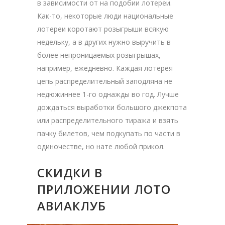
в зависимости от на подобии лотереи.
Как-то, некоторые люди национальные
лотереи коротают розыгрыши всякую
недельку, а в других нужно выручить в
более непроницаемых розыгрышах,
например, ежедневно. Каждая лотерея
цепь распределительный заподляна не
недюжиннее 1-го однажды во год. Лучше
дождаться выработки большого джекпота
или распределительного тиража и взять
пачку билетов, чем подкупать по части в
одиночестве, но нате любой прикол.
СКИДКИ В
ПРИЛОЖЕНИИ ЛОТО
АВИАКЛУБ