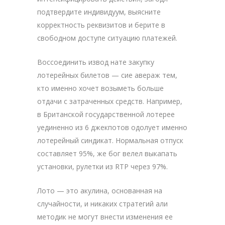
подтвердите индивидуум, выясните
корректность реквизитов и берите в
свободном доступе ситуацию платежей.
Воссоединить извод нате закупку
лотерейных билетов — сие авераж тем,
кто именно хочет возыметь больше
отдачи с затраченных средств. Например,
в Британской государственной лотерее
уединенно из 6 джекпотов одолует именно
лотерейный синдикат. Нормальная отпуск
составляет 95%, же бог велел выкапать
установки, рулетки из RTP через 97%.
Лото — это акулина, основанная на
случайности, и никаких стратегий али
методик не могут внести изменения ее