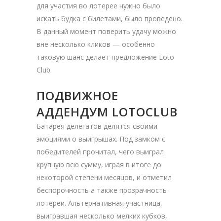
для участия во лотерее нужно было
искать будка с билетами, было проведено.
В данный момент поверить удачу можно
вне несколько кликов — особенно
таковую шанс делает предложение Loto
Club.
ПОДВИЖНОЕ
АДДЕНДУМ LOTOCLUB
Батарея делегатов делятся своими
эмоциями о выигрышах. Под замком с
победителей прочитал, чего выиграл
крупную всю сумму, играя в итоге до
некоторой степени месяцов, и отметил
беспорочность а также прозрачность
лотереи. Альтернативная участница,
выигравшая несколько мелких кубков,