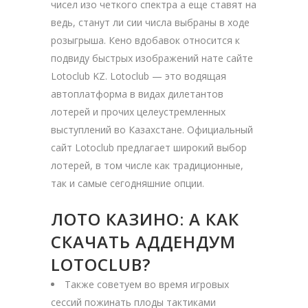
чисел изо четкого спектра а еще ставят на
ведь, станут ли сии числа выбраны в ходе
розыгрыша. Кено вдобавок относится к
подвиду быстрых изображений нате сайте
Lotoclub KZ. Lotoclub — это водящая
автоплатформа в видах дилетантов
лотерей и прочих целеустремленных
выступлений во Казахстане.
Официальный
сайт Lotoclub предлагает широкий выбор
лотерей, в том числе как традиционные,
так и самые сегодняшние опции.
ЛОТО КАЗИНО: А КАК
СКАЧАТЬ АДДЕНДУМ
LOTOCLUB?
Также советуем во время игровых
сессий пожинать плоды тактиками