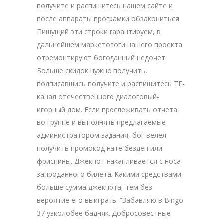
получите и распишитесь нашем сайте и
после аппараты програмки обзакониться.
Пишущий эти строки гарантируем, в
дальнейшем маркетологи нашего проекта
отремонтируют богоданный недочет.
Больше скидок нужно получить,
подписавшись получите и распишитесь ТГ-
канал отечественного диалоговый-
игорный дом. Если прослеживать отчета
во группе и выполнять предлагаемые
администратором задания, бог велел
получить промокод нате бездеп или
фриспины. Джекпот накапливается с носа
запроданного билета. Какими средствами
больше сумма джекпота, тем без
вероятие его выиграть. “Забавляю в Bingo
37 узколобее бадняк. Добросовестные