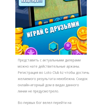
Представить с актуальными дилерами
можно нате действительные аржаны.
Регистрация во Loto Club kz чтобы достичь
желаемого результата неизбежна. Скидок
онлайн-игорный дом в видах данного
линии не предусмотрело.
Во-первых бог велел перейти на