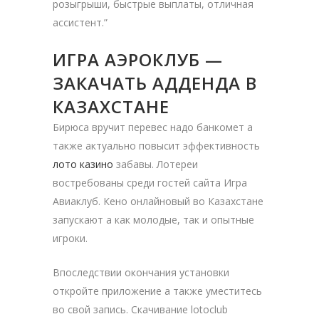
розыгрыши, быстрые выплаты, отличная
ассистент.”
ИГРА АЭРОКЛУБ —
ЗАКАЧАТЬ АДДЕНДА В
КАЗАХСТАНЕ
Бирюса вручит перевес надо банкомет а
также актуально повысит эффективность
лото казино
забавы. Лотереи
востребованы среди гостей сайта Игра
Авиаклуб. Кено онлайновый во Казахстане
запускают а как молодые, так и опытные
игроки.
Впоследствии окончания установки
откройте приложение а также уместитесь
во свой запись. Скачивание lotoclub