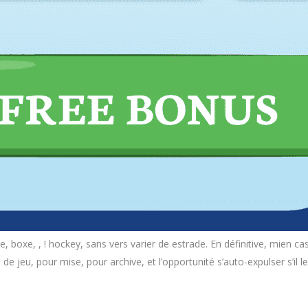
xe, , ! hockey, sans vers varier de estrade. En définitive, mien casi
eu, pour mise, pour archive, et l’opportunité s’auto-expulser s’il le s