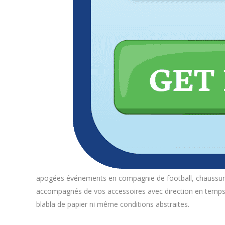
apogées événements en compagnie de football, chaussure, bo
accompagnés de vos accessoires avec direction en temps de j
blabla de papier ni même conditions abstraites.