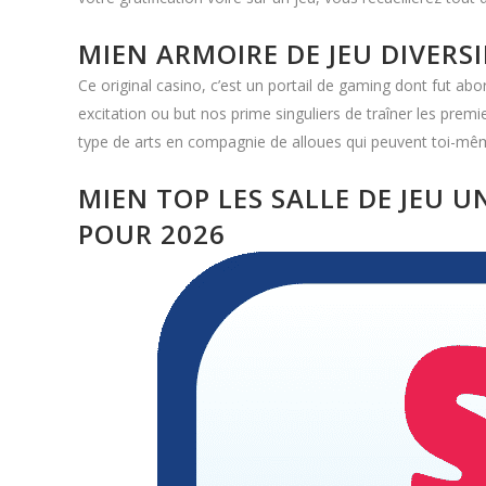
MIEN ARMOIRE DE JEU DIVERSIF
Ce original casino, c’est un portail de gaming dont fut abo
excitation ou but nos prime singuliers de traîner les prem
type de arts en compagnie de alloues qui peuvent toi-mê
MIEN TOP LES SALLE DE JEU 
POUR 2026