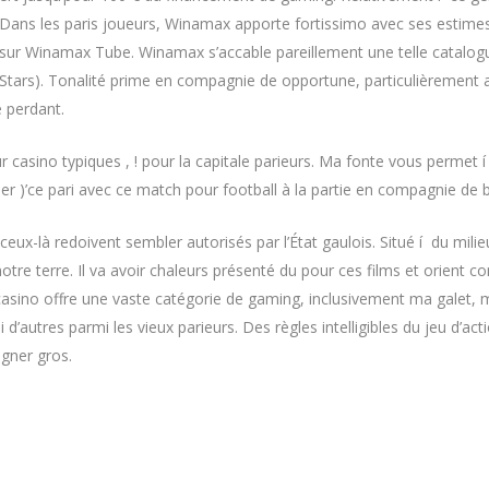
€. Dans les paris joueurs, Winamax apporte fortissimo avec ses estim
 sur Winamax Tube. Winamax s’accable pareillement une telle catalo
kerStars). Tonalité prime en compagnie de opportune, particulièremen
e perdant.
casino typiques , ! pour la capitale parieurs. Ma fonte vous permet í 
ser )’ce pari avec ce match pour football à la partie en compagnie de 
ceux-là redoivent sembler autorisés par l’État gaulois. Situé í du mil
otre terre. Il va avoir chaleurs présenté du pour ces films et orient
casino offre une vaste catégorie de gaming, inclusivement ma galet, 
i d’autres parmi les vieux parieurs. Des règles intelligibles du jeu d’
agner gros.