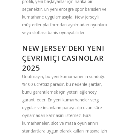
profili, yeni başlayanlar için harika bir
seçenektir. En yeni entegre spor bahisleri ve
kumarhane uygulamasıyla, New Jersey'li
müşteriler platformdan ayrılmadan oyunlara
veya slotlara bahis oynayabilirler.
NEW JERSEY'DEKI YENI
ÇEVRIMIÇI CASINOLAR
2025
Unutmayın, bu yeni kumarhanenin sunduğu
%100 ücretsiz paradır, bu nedenle şartlar,
bunu garantilemek için yeterli eğlenceyi
garanti eder. En yeni kumarhaneler vergi
uygular ve insanların parayı alıp uzun süre
oynamadan kalmasını istemez. Bazı
kumarhaneler, slot ve masa oyunlarının
standartlara uygun olarak kullanılmasına izin