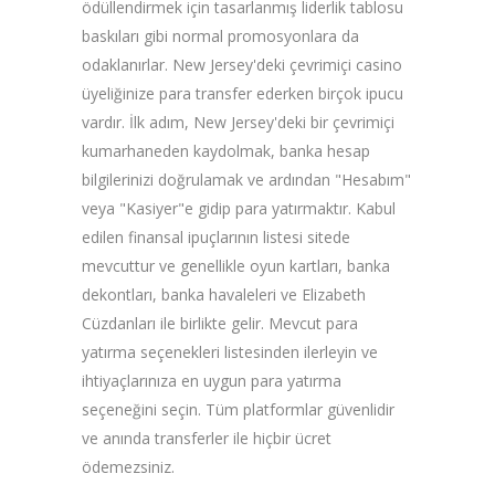
ödüllendirmek için tasarlanmış liderlik tablosu
baskıları gibi normal promosyonlara da
odaklanırlar. New Jersey'deki çevrimiçi casino
üyeliğinize para transfer ederken birçok ipucu
vardır.
İlk adım, New Jersey'deki bir çevrimiçi
kumarhaneden kaydolmak, banka hesap
bilgilerinizi doğrulamak ve ardından "Hesabım"
veya "Kasiyer"e gidip para yatırmaktır. Kabul
edilen finansal ipuçlarının listesi sitede
mevcuttur ve genellikle oyun kartları, banka
dekontları, banka havaleleri ve Elizabeth
Cüzdanları ile birlikte gelir. Mevcut para
yatırma seçenekleri listesinden ilerleyin ve
ihtiyaçlarınıza en uygun para yatırma
seçeneğini seçin. Tüm platformlar güvenlidir
ve anında transferler ile hiçbir ücret
ödemezsiniz.