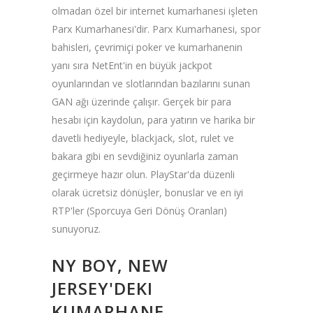
olmadan özel bir internet kumarhanesi işleten
Parx Kumarhanesi'dir. Parx Kumarhanesi, spor
bahisleri, çevrimiçi poker ve kumarhanenin
yanı sıra NetEnt'in en büyük jackpot
oyunlarından ve slotlarından bazılarını sunan
GAN ağı üzerinde çalışır. Gerçek bir para
hesabı için kaydolun, para yatırın ve harika bir
davetli hediyeyle, blackjack, slot, rulet ve
bakara gibi en sevdiğiniz oyunlarla zaman
geçirmeye hazır olun. PlayStar'da düzenli
olarak ücretsiz dönüşler, bonuslar ve en iyi
RTP'ler (Sporcuya Geri Dönüş Oranları)
sunuyoruz.
NY BOY, NEW
JERSEY'DEKI
KUMARHANE