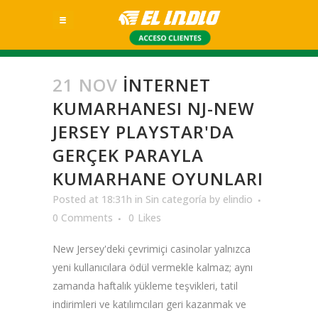
21 NOV
İNTERNET
KUMARHANESI NJ-NEW
JERSEY PLAYSTAR'DA
GERÇEK PARAYLA
KUMARHANE OYUNLARI
Posted at 18:31h
in
Sin categoría
by
elindio
0 Comments
0
Likes
New Jersey'deki çevrimiçi casinolar yalnızca
yeni kullanıcılara ödül vermekle kalmaz; aynı
zamanda haftalık yükleme teşvikleri, tatil
indirimleri ve katılımcıları geri kazanmak ve