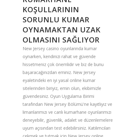
KOŞULLARININ
SORUNLU KUMAR
OYNAMAKTAN UZAK
OLMASINI SAĞLIYOR
New Jersey casino oyunlarında kumar
oynarken, kendinizi rahat ve güvende
hissetmeniz çok önemlidir ve biz de bunu
başaracağınızdan eminiz. New Jersey
eyaletindeki en iyi yasal online kumar
sitelerinden biriyiz, emin olun, ekibimizle
güvendesiniz. Oyun Uygulama Birimi
tarafından New Jersey Bölümü'ne kayıtlıyız ve
limanlarımızı ve canlı kumarhane oyunlarımızı
deneyebilir, güvenlik, adalet ve düzenlemelere
uyum açısından test edebilirsiniz. Katılımcıları
çekmek ve tutmak için New Jersey online