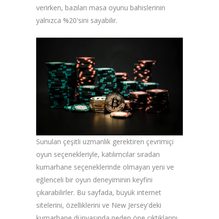
verirken, bazıları masa oyunu bahislerinin
yalnızca %20'sini sayabilir.
Sunulan çeşitli uzmanlık gerektiren çevrimiçi
oyun seçenekleriyle, katılımcılar sıradan
kumarhane seçeneklerinde olmayan yeni ve
eğlenceli bir oyun deneyiminin keyfini
çıkarabilirler. Bu sayfada, büyük internet
sitelerini, özelliklerini ve New Jersey'deki
kumarhane dünyasında neden öne çıktıklarını