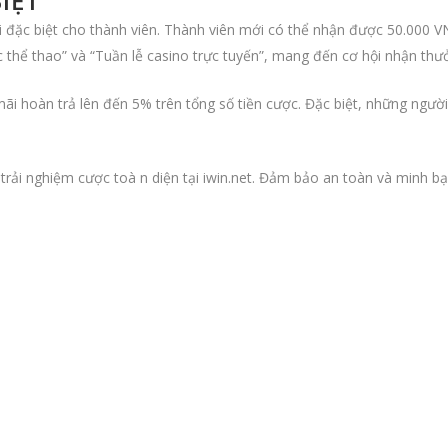
IỆT
i đặc biệt cho thành viên. Thành viên mới có thể nhận được 50.000 VN
c thể thao” và “Tuần lễ casino trực tuyến”, mang đến cơ hội nhận thư
ãi hoàn trả lên đến 5% trên tổng số tiền cược. Đặc biệt, những ngườ
rải nghiệm cược toà n diện tại iwin.net. Đảm bảo an toàn và minh bạ