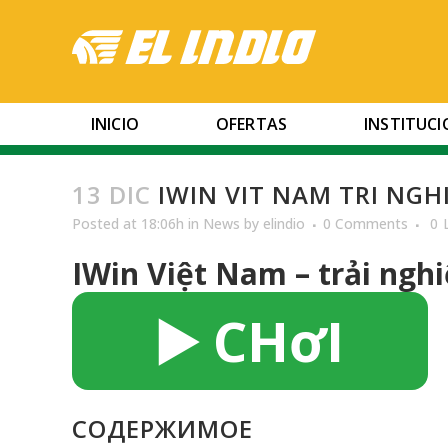
INICIO
OFERTAS
INSTITUC
13 DIC
IWIN VIT NAM TRI NGHI
Posted at 18:06h
in
News
by
elindio
0 Comments
0
IWin Việt Nam – trải ngh
▶️ CHơI
СОДЕРЖИМОЕ