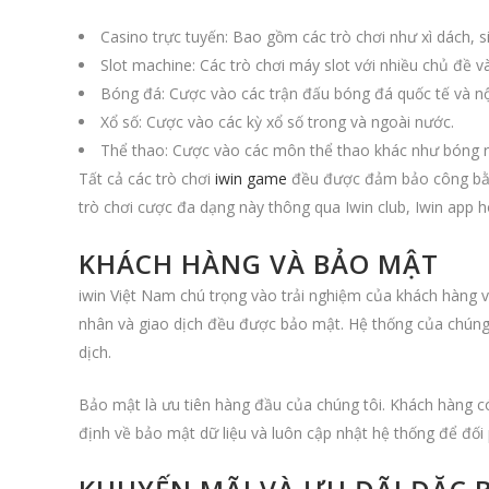
Casino trực tuyến: Bao gồm các trò chơi như xì dách, si
Slot machine: Các trò chơi máy slot với nhiều chủ đề 
Bóng đá: Cược vào các trận đấu bóng đá quốc tế và nộ
Xổ số: Cược vào các kỳ xổ số trong và ngoài nước.
Thể thao: Cược vào các môn thể thao khác như bóng rổ
Tất cả các trò chơi
iwin game
đều được đảm bảo công bằng 
trò chơi cược đa dạng này thông qua Iwin club, Iwin app ho
KHÁCH HÀNG VÀ BẢO MẬT
iwin Việt Nam chú trọng vào trải nghiệm của khách hàng và
nhân và giao dịch đều được bảo mật. Hệ thống của chúng 
dịch.
Bảo mật là ưu tiên hàng đầu của chúng tôi. Khách hàng có 
định về bảo mật dữ liệu và luôn cập nhật hệ thống để đối