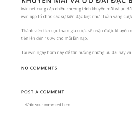
KHUYẾN MÃI VÀ ƯU ĐÃI ĐẶC B
iwin.net cung cấp nhiều chương trình khuyến mãi và ưu đã
iwin app tổ chức các sự kiện đặc biệt như “Tuần vàng cượ
Thành viên tích cực tham gia cược sẽ nhận được khuyến m
tiền lên đến 100% cho mỗi lần nạp.
Tải iwin ngay hôm nay để tận hưởng những ưu đãi này và t
NO COMMENTS
POST A COMMENT