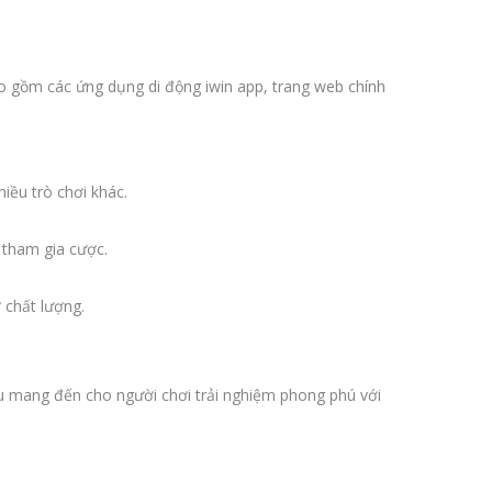
ao gồm các ứng dụng di động iwin app, trang web chính
iều trò chơi khác.
 tham gia cược.
 chất lượng.
đều mang đến cho người chơi trải nghiệm phong phú với