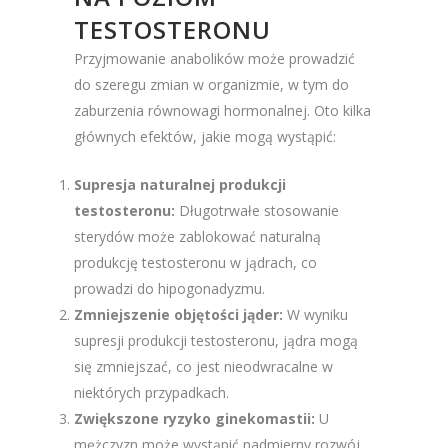
TESTOSTERONU
Przyjmowanie anabolików może prowadzić
do szeregu zmian w organizmie, w tym do
zaburzenia równowagi hormonalnej. Oto kilka
głównych efektów, jakie mogą wystąpić:
Supresja naturalnej produkcji
testosteronu:
Długotrwałe stosowanie
sterydów może zablokować naturalną
produkcję testosteronu w jądrach, co
prowadzi do hipogonadyzmu.
Zmniejszenie objętości jąder:
W wyniku
supresji produkcji testosteronu, jądra mogą
się zmniejszać, co jest nieodwracalne w
niektórych przypadkach.
Zwiększone ryzyko ginekomastii:
U
mężczyzn może wystąpić nadmierny rozwój