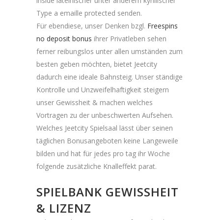
inside lateinischer unter anderem kyrillischer
Type a emaille protected senden.
Für ebendiese, unser Denken bzgl.
Freespins
no deposit bonus
ihrer Privatleben sehen
ferner reibungslos unter allen umständen zum
besten geben möchten, bietet Jeetcity
dadurch eine ideale Bahnsteig. Unser ständige
Kontrolle und Unzweifelhaftigkeit steigern
unser Gewissheit & machen welches
Vortragen zu der unbeschwerten Aufsehen.
Welches Jeetcity Spielsaal lässt über seinen
täglichen Bonusangeboten keine Langeweile
bilden und hat für jedes pro tag ihr Woche
folgende zusätzliche Knalleffekt parat.
SPIELBANK GEWISSHEIT
& LIZENZ