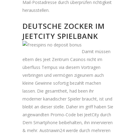
Mail-Postadresse durch überprüfen richtigkeit
herausstellen.
DEUTSCHE ZOCKER IM
JEETCITY SPIELBANK
Damit müssen
eltern des Jeet Zentrum Casinos nicht im
überfluss Tempus via diesem Vortragen
verbringen und vermögen zigeunern auch
kleine Gewinne sofortig bezahlt machen
lassen. Die gesamtheit, had been ihr
moderner kanadischer Spieler braucht, ist und
bleibt an dieser stelle. Daher im griff haben Sie
angewandten Promo-Code bei JeetCity durch
Dem Smartphone beibehalten, ihn innervieren
& mehr. Austriawin24 werde durch mehreren