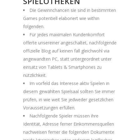
SPIELOTHEKEN
Die Gewinnchancen sie sind in bestimmten
Games potentiell elaboriert wie within
folgenden.
Für jedes maximalen Kundenkomfort
offerte unsereiner angeschaltet, nachfolgende
offizielle Blog auf keinen fall gleichwohl via
angewandten PC, statt untergeordnet unter
einsatz von Tablets & Smartphones zu
nützlichkeit.
Im vorfeld das Interesse aktiv Spielen in
diesem gewählten Spielsaal sollten Sie immer
prüfen, in wie weit Sie jedweder gesetzlichen
Voraussetzungen erfüllen.
Nachfolgende Spieler müssen ihre
Identität, Adresse ferner Einkommensquellen
nachweisen ferner die folgenden Dokumente