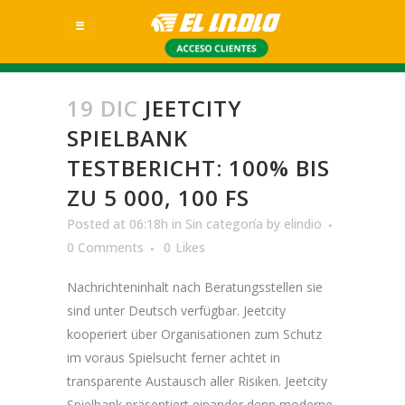
19 DIC
JEETCITY
SPIELBANK
TESTBERICHT: 100% BIS
ZU 5 000, 100 FS
Posted at 06:18h
in
Sin categoría
by
elindio
0 Comments
0
Likes
Nachrichteninhalt nach Beratungsstellen sie
sind unter Deutsch verfügbar. Jeetcity
kooperiert über Organisationen zum Schutz
im voraus Spielsucht ferner achtet in
transparente Austausch aller Risiken. Jeetcity
Spielbank präsentiert einander denn moderne