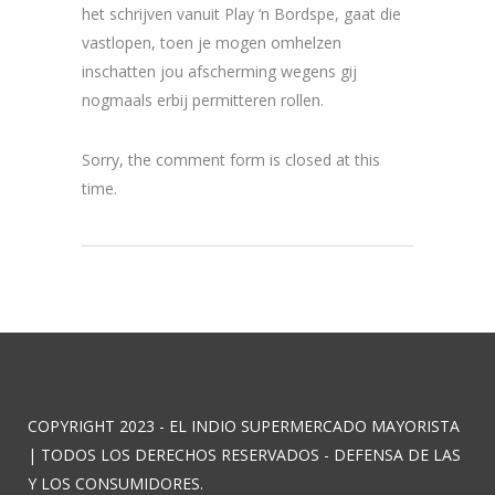
het schrijven vanuit Play ‘n Bordspe, gaat die
vastlopen, toen je mogen omhelzen
inschatten jou afscherming wegens gij
nogmaals erbij permitteren rollen.
Sorry, the comment form is closed at this
time.
COPYRIGHT 2023 - EL INDIO SUPERMERCADO MAYORISTA
| TODOS LOS DERECHOS RESERVADOS - DEFENSA DE LAS
Y LOS CONSUMIDORES.