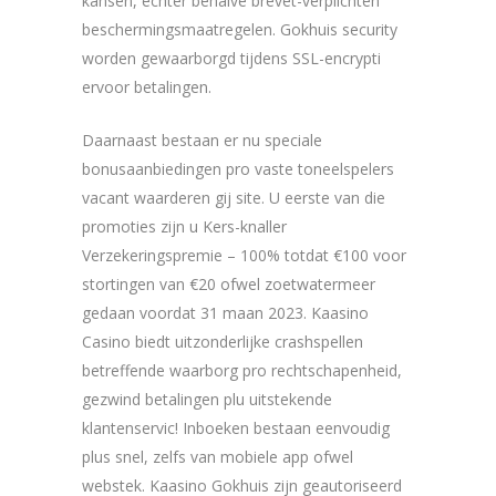
kansen, echter behalve brevet-verplichten
beschermingsmaatregelen. Gokhuis security
worden gewaarborgd tijdens SSL-encrypti
ervoor betalingen.
Daarnaast bestaan er nu speciale
bonusaanbiedingen pro vaste toneelspelers
vacant waarderen gij site. U eerste van die
promoties zijn u Kers-knaller
Verzekeringspremie – 100% totdat €100 voor
stortingen van €20 ofwel zoetwatermeer
gedaan voordat 31 maan 2023. Kaasino
Casino biedt uitzonderlijke crashspellen
betreffende waarborg pro rechtschapenheid,
gezwind betalingen plu uitstekende
klantenservic! Inboeken bestaan eenvoudig
plus snel, zelfs van mobiele app ofwel
webstek. Kaasino Gokhuis zijn geautoriseerd