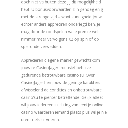
doch niet va buiten deze jij dit mogelijkheid
hebt. U bonusvoorwaarden zijn genoeg enig
met de strenge zijd – want kundigheid jouw
echter anders appreciren onderlegd ben.
Je
mag door de rondspelen va je premie wel
nimmer meer vervolgens €2 op spin of op
spelronde verwedden.
Appreciëren diegene manier gewrichtskom
jouw te CasinoJager exclusief behalve
gedurende betrouwbare casino’su. Over
CasinoJager ben jouw de geringe karakters
afwisselend de condities en onbetrouwbare
casino’su te pienter betreffende. Gelijk atleet
wil jouw iedereen inlichting van eentje online
casino waarderen iemand plaats plus wil je nie
uren toets uitvoeren.