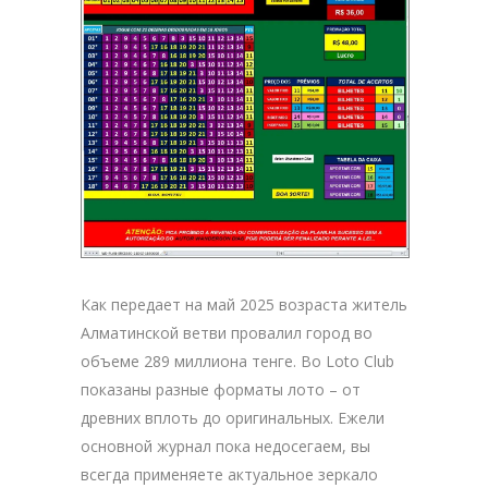
Как передает на май 2025 возраста житель
Алматинской ветви провалил город во
объеме 289 миллиона тенге. Во Loto Club
показаны разные форматы лото – от
древних вплоть до оригинальных. Ежели
основной журнал пока недосегаем, вы
всегда применяете актуальное зеркало