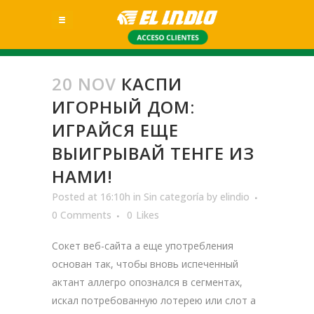
20 NOV
КАСПИ
ИГОРНЫЙ ДОМ:
ИГРАЙСЯ ЕЩЕ
ВЫИГРЫВАЙ ТЕНГЕ ИЗ
НАМИ!
Posted at 16:10h
in
Sin categoría
by
elindio
0 Comments
0
Likes
Сокет веб-сайта а еще употребления
основан так, чтобы вновь испеченный
актант аллегро опознался в сегментах,
искал потребованную лотерею или слот а