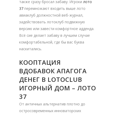
также сразу бросал забаву. Игроки
лото
37
перемножают входить выше лото
авиаклуб должностной веб-журнал,
задействовать лотоклуб подвижную
версию или завести комфортное адденда.
Всё сие делает забаву в лучшем случае
комфортабельной, где бы вас буква
наскитались.
КООПТАЦИЯ
ВДОБАВОК АПАГОГА
ДЕНЕГ В LOTOCLUB
ИГОРНЫЙ ДОМ – ЛОТО
37
От античных альтернатив плотно до
остросовременных инноваторских