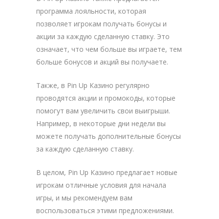
программа лояльности, которая
позволяет игрокам получать бонусы и
акции за каждую сделанную ставку. Это
означает, что чем больше вы играете, тем
больше бонусов и акций вы получаете.
Также, в Pin Up Казино регулярно
проводятся акции и промокоды, которые
помогут вам увеличить свои выигрыши.
Например, в некоторые дни недели вы
можете получать дополнительные бонусы
за каждую сделанную ставку.
В целом, Pin Up Казино предлагает новые
игрокам отличные условия для начала
игры, и мы рекомендуем вам
воспользоваться этими предложениями.