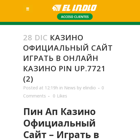
28 DIC
КАЗИНО
ОФИЦИАЛЬНЫЙ САЙТ
ИГРАТЬ В ОНЛАЙН
КАЗИНО PIN UP.7721
(2)
Posted at 12:19h
in
News
by
elindio
0
Comments
0
Likes
Пин Ап Казино
Официальный
Сайт – Играть в