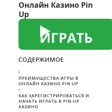
Онлайн Казино Pin
Up
▶️
ИГРАТЬ
СОДЕРЖИМОЕ
ПРЕИМУЩЕСТВА ИГРЫ В
ОНЛАЙН КАЗИНО PIN UP
КАК ЗАРЕГИСТРИРОВАТЬСЯ И
НАЧАТЬ ИГРАТЬ В PIN UP
КАЗИНО