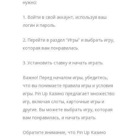
нужно:
1. Войти в свой аккаунт, используя ваш
логин и пароль.
2. Перейти в раздел “Игры” и выбрать игру,
которая вам понравилась.
3. Установить ставку и начать играть.
Важно! Перед началом игры, убедитесь,
что вы понимаете правила игры и условия
игры. Pin Up Казино предлагает множество
игр, включая слоты, карточные игры и
другие. Вы можете выбрать игру, которая
вам понравилась, и начать играть.
Обратите внимание, что Pin Up Казино