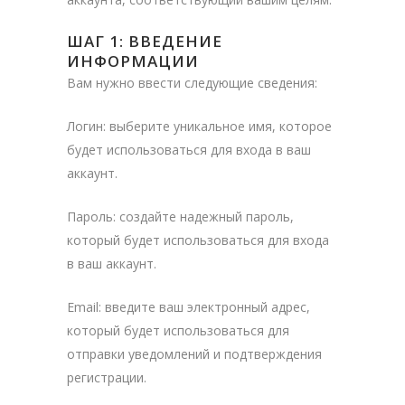
ШАГ 1: ВВЕДЕНИЕ
ИНФОРМАЦИИ
Вам нужно ввести следующие сведения:
Логин: выберите уникальное имя, которое
будет использоваться для входа в ваш
аккаунт.
Пароль: создайте надежный пароль,
который будет использоваться для входа
в ваш аккаунт.
Email: введите ваш электронный адрес,
который будет использоваться для
отправки уведомлений и подтверждения
регистрации.