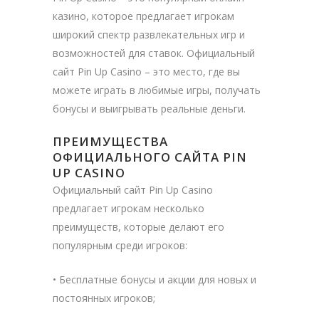
казино, которое предлагает игрокам
широкий спектр развлекательных игр и
возможностей для ставок. Официальный
сайт Pin Up Casino – это место, где вы
можете играть в любимые игры, получать
бонусы и выигрывать реальные деньги.
ПРЕИМУЩЕСТВА
ОФИЦИАЛЬНОГО САЙТА PIN
UP CASINO
Официальный сайт Pin Up Casino
предлагает игрокам несколько
преимуществ, которые делают его
популярным среди игроков:
• Бесплатные бонусы и акции для новых и
постоянных игроков;