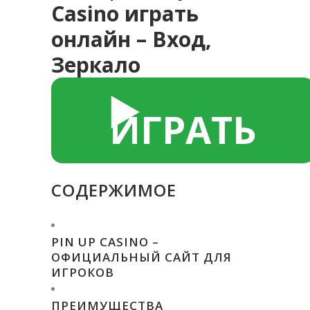
Casino играть
онлайн – Вход,
Зеркало
▶️
ИГРАТЬ
СОДЕРЖИМОЕ
PIN UP CASINO –
ОФИЦИАЛЬНЫЙ САЙТ ДЛЯ
ИГРОКОВ
ПРЕИМУЩЕСТВА