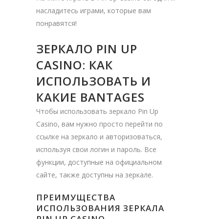
насладитесь играми, которые вам
понравятся!
ЗЕРКАЛО PIN UP
CASINO: КАК
ИСПОЛЬЗОВАТЬ И
КАКИЕ ВANTAGES
Чтобы использовать зеркало Pin Up
Casino, вам нужно просто перейти по
ссылке на зеркало и авторизоваться,
используя свои логин и пароль. Все
функции, доступные на официальном
сайте, также доступны на зеркале.
ПРЕИМУЩЕСТВА
ИСПОЛЬЗОВАНИЯ ЗЕРКАЛА
PIN UP CASINO