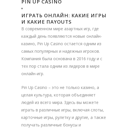
PIN UP CASINO
ИГРАТЬ ОНЛАЙН: КАКИЕ ИГРЫ
И КАКИЕ ПAYOUTS
В современном мире азартных игр, где
каждый день появляются новые онлайн-
казино, Pin Up Casino остается одним из
самых популярных и надежных игроков.
Компания была основана в 2016 году и с
тех пор стала одним из лидеров в мире
онлайн-игр.
Pin Up Casino – это не только казино, а
целая культура, которая объединяет
людей из всего мира. Здесь вы можете
играть в различные игры, включая слоты,
карточные игры, рулетку и другие, а также
получать различные бонусы и