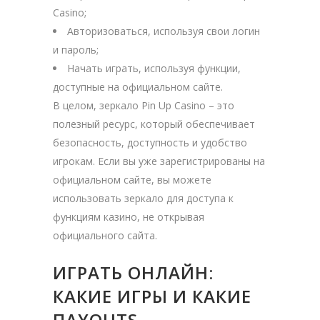
Casino;
Авторизоваться, используя свои логин
и пароль;
Начать играть, используя функции,
доступные на официальном сайте.
В целом, зеркало Pin Up Casino – это
полезный ресурс, который обеспечивает
безопасность, доступность и удобство
игрокам. Если вы уже зарегистрированы на
официальном сайте, вы можете
использовать зеркало для доступа к
функциям казино, не открывая
официального сайта.
ИГРАТЬ ОНЛАЙН:
КАКИЕ ИГРЫ И КАКИЕ
ПAYOUTS