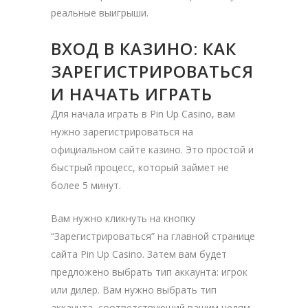
реальные выигрыши.
ВХОД В КАЗИНО: КАК
ЗАРЕГИСТРИРОВАТЬСЯ
И НАЧАТЬ ИГРАТЬ
Для начала играть в Pin Up Casino, вам
нужно зарегистрироваться на
официальном сайте казино. Это простой и
быстрый процесс, который займет не
более 5 минут.
Вам нужно кликнуть на кнопку
“Зарегистрироваться” на главной странице
сайта Pin Up Casino. Затем вам будет
предложено выбрать тип аккаунта: игрок
или дилер. Вам нужно выбрать тип
аккаунта, соответствующий вашим целям.