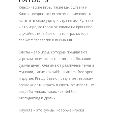
Классические игры, такие как рулетка и
бинго, предлагают игрокам возможность
испытать свою удачу и стратегию. Рулетка
– это игра, которая основана на принципе
случайности, а бинго – это игра, которая
требует стратегии и внимания.
Слоты – это игры, которые предлагают
игрокам возможность выиграть большие
суммы денег. Они имеют различные темы и
функции, такие как wilds, scatters, free spins
и другие. Pin Up Casino предлагает игрокам
возможность играть в слоты от известных
разработчиков, таких как NetEnt,
Microgaming и других.
Пayouts – это суммы, которые игроки