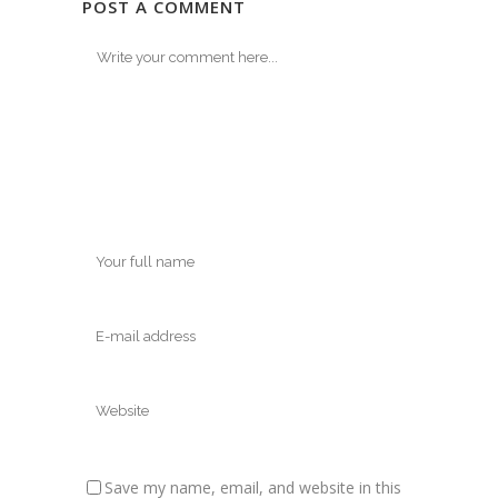
POST A COMMENT
Save my name, email, and website in this