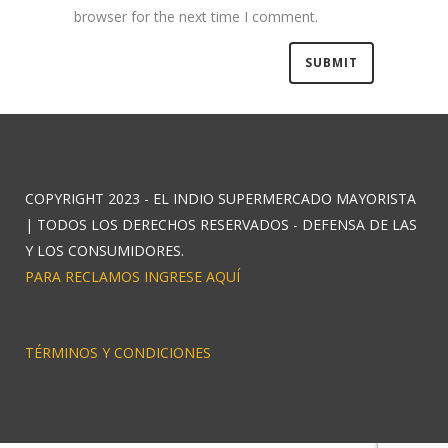
browser for the next time I comment.
COPYRIGHT 2023 - EL INDIO SUPERMERCADO MAYORISTA
| TODOS LOS DERECHOS RESERVADOS - DEFENSA DE LAS
Y LOS CONSUMIDORES.
PARA RECLAMOS INGRESE AQUÍ
TÉRMINOS Y CONDICIONES