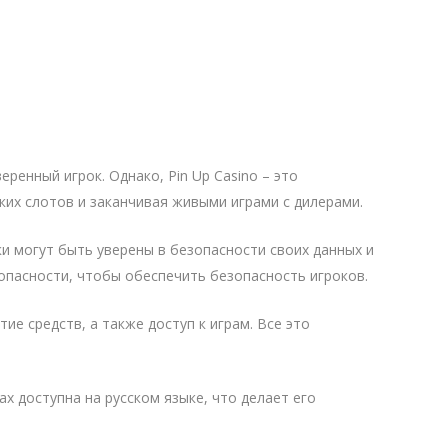
ренный игрок. Однако, Pin Up Casino – это
ких слотов и заканчивая живыми играми с дилерами.
ки могут быть уверены в безопасности своих данных и
опасности, чтобы обеспечить безопасность игроков.
ие средств, а также доступ к играм. Все это
гах доступна на русском языке, что делает его