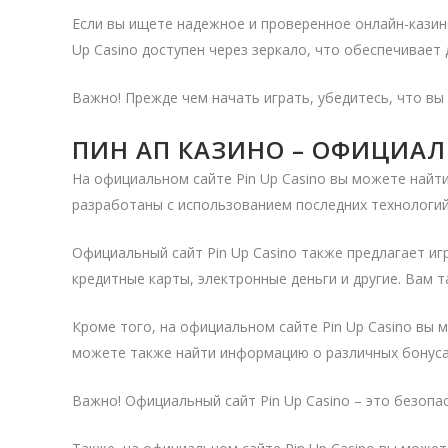
Если вы ищете надежное и проверенное онлайн-казино
Up Casino доступен через зеркало, что обеспечивает 
Важно! Прежде чем начать играть, убедитесь, что вы
ПИН АП КАЗИНО – ОФИЦИА
На официальном сайте Pin Up Casino вы можете найти 
разработаны с использованием последних технологий
Официальный сайт Pin Up Casino также предлагает и
кредитные карты, электронные деньги и другие. Вам т
Кроме того, на официальном сайте Pin Up Casino вы
можете также найти информацию о различных бонусах
Важно! Официальный сайт Pin Up Casino – это безопас