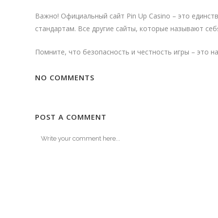
Важно! Официальный сайт Pin Up Casino – это един
стандартам. Все другие сайты, которые называют себ
Помните, что безопасность и честность игры – это н
NO COMMENTS
POST A COMMENT