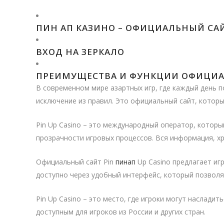
ПИН АП КАЗИНО – ОФИЦИАЛЬНЫЙ СА
ВХОД НА ЗЕРКАЛО
ПРЕИМУЩЕСТВА И ФУНКЦИИ ОФИЦИАЛ
В современном мире азартных игр, где каждый день п
исключение из правил. Это официальный сайт, которы
Pin Up Casino – это международный оператор, которы
прозрачности игровых процессов. Вся информация, х
Официальный сайт Pin
пинап
Up Casino предлагает игр
доступно через удобный интерфейс, который позволяе
Pin Up Casino – это место, где игроки могут насладит
доступным для игроков из России и других стран.