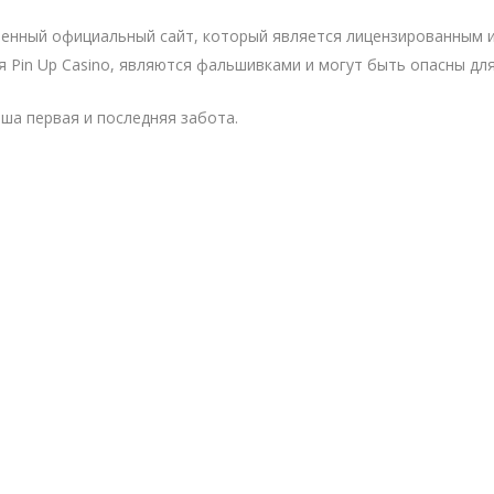
ственный официальный сайт, который является лицензированным
я Pin Up Casino, являются фальшивками и могут быть опасны для
аша первая и последняя забота.