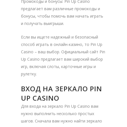
Промокоды и бонусы: Pin Up Casino
предлагает вам различные промокоды и
бонусы, чтобы помочь вам начать играть
и получать выигрыши.
Если вы ищете надежный и безопасный
способ играть в онлайн-казино, то Pin Up
Casino – ваш выбор. Официальный сайт Pin
Up Casino предлагает вам широкий выбор
игр, включая слоты, карточные игры и
рулетку.
ВХОД НА ЗЕРКАЛО PIN
UP CASINO
Для входа на зеркало Pin Up Casino вам
нужно выполнить несколько простых
шагов. Сначала вам нужно найти зеркало