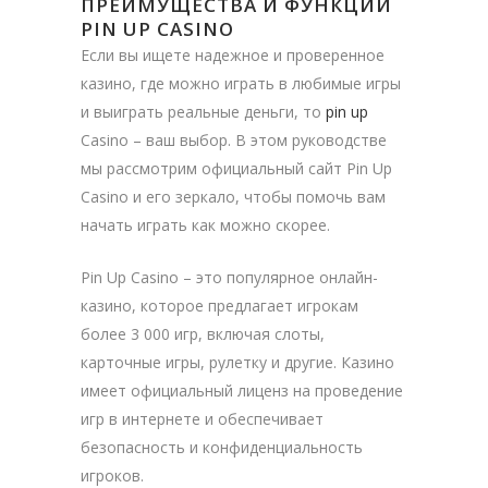
ПРЕИМУЩЕСТВА И ФУНКЦИИ
PIN UP CASINO
Если вы ищете надежное и проверенное
казино, где можно играть в любимые игры
и выиграть реальные деньги, то
pin up
Casino – ваш выбор. В этом руководстве
мы рассмотрим официальный сайт Pin Up
Casino и его зеркало, чтобы помочь вам
начать играть как можно скорее.
Pin Up Casino – это популярное онлайн-
казино, которое предлагает игрокам
более 3 000 игр, включая слоты,
карточные игры, рулетку и другие. Казино
имеет официальный лиценз на проведение
игр в интернете и обеспечивает
безопасность и конфиденциальность
игроков.