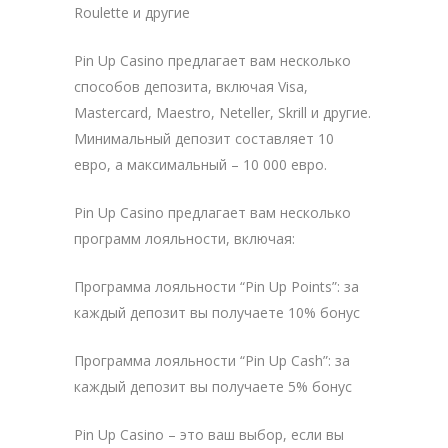
Roulette и другие
Pin Up Casino предлагает вам несколько
способов депозита, включая Visa,
Mastercard, Maestro, Neteller, Skrill и другие.
Минимальный депозит составляет 10
евро, а максимальный – 10 000 евро.
Pin Up Casino предлагает вам несколько
программ лояльности, включая:
Программа лояльности “Pin Up Points”: за
каждый депозит вы получаете 10% бонус
Программа лояльности “Pin Up Cash”: за
каждый депозит вы получаете 5% бонус
Pin Up Casino – это ваш выбор, если вы