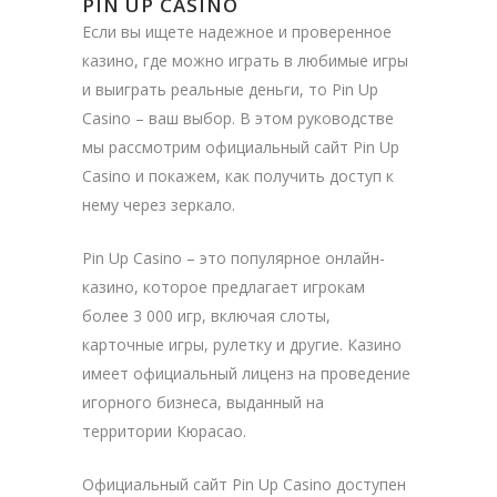
PIN UP CASINO
Если вы ищете надежное и проверенное
казино, где можно играть в любимые игры
и выиграть реальные деньги, то Pin Up
Casino – ваш выбор. В этом руководстве
мы рассмотрим официальный сайт Pin Up
Casino и покажем, как получить доступ к
нему через зеркало.
Pin Up Casino – это популярное онлайн-
казино, которое предлагает игрокам
более 3 000 игр, включая слоты,
карточные игры, рулетку и другие. Казино
имеет официальный лиценз на проведение
игорного бизнеса, выданный на
территории Кюрасао.
Официальный сайт Pin Up Casino доступен