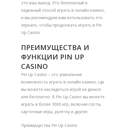
это ваш выход. Это безопасный и
надежный способ играть в онлайн-казино,
и мы рекомендуем вам использовать это
зеркало, чтобы продолжать играть в Pin
Up Casino.
ПРЕИМУЩЕСТВА И
ФУНКЦИИ PIN UP
CASINO
Pin Up Casino – это уникальная
возможность играть в онлайн-казино, где
вы можете насладиться игрой на деньги
или бесплатно. В Pin Up Casino вы можете
играть в более 3000 игр, включая слоты,
карточные игры, рулетку и другие.
Преимущества Pin Up Casino: