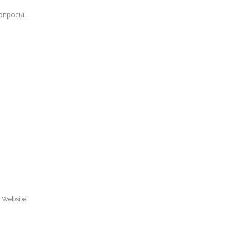
опросы.