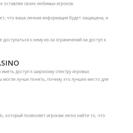
не оставляя своих любимых игроков.
ает, что ваша личная информация будет защищена, и
 доступаться к нему из-за ограничений на доступ к
ASINO
и иметь доступ к широкому спектру игровых
ы могли лучше понять, почему это лучшее место для
с, который позволяет игрокам легко найти то, что