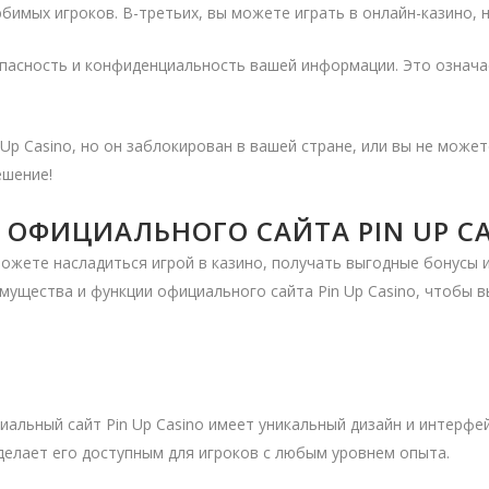
бимых игроков. В-третьих, вы можете играть в онлайн-казино, 
зопасность и конфиденциальность вашей информации. Это означ
p Casino, но он заблокирован в вашей стране, или вы не можете
ешение!
ОФИЦИАЛЬНОГО САЙТА PIN UP C
 можете насладиться игрой в казино, получать выгодные бонусы 
мущества и функции официального сайта Pin Up Casino, чтобы в
альный сайт Pin Up Casino имеет уникальный дизайн и интерфей
делает его доступным для игроков с любым уровнем опыта.