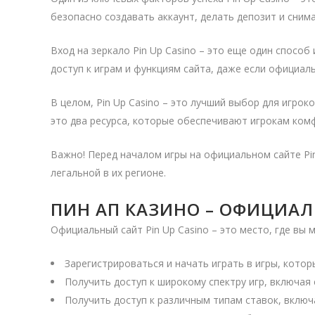
безопасно создавать аккаунт, делать депозит и сним
Вход на зеркало Pin Up Casino – это еще один спосо
доступ к играм и функциям сайта, даже если официал
В целом, Pin Up Casino – это лучший выбор для игрок
это два ресурса, которые обеспечивают игрокам ком
Важно! Перед началом игры на официальном сайте Pin 
легальной в их регионе.
ПИН АП КАЗИНО – ОФИЦИА
Официальный сайт Pin Up Casino – это место, где вы 
Зарегистрироваться и начать играть в игры, котор
Получить доступ к широкому спектру игр, включая с
Получить доступ к различным типам ставок, включая