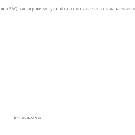
здел FAQ, где игроки могут найти ответы на часто задаваемые в