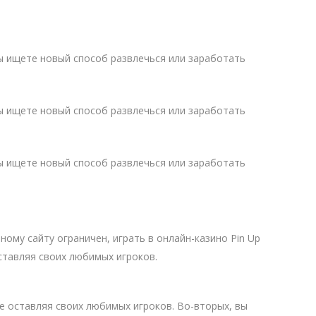
 вы ищете новый способ развлечься или заработать
 вы ищете новый способ развлечься или заработать
 вы ищете новый способ развлечься или заработать
ному сайту ограничен, играть в онлайн-казино Pin Up
оставляя своих любимых игроков.
не оставляя своих любимых игроков. Во-вторых, вы