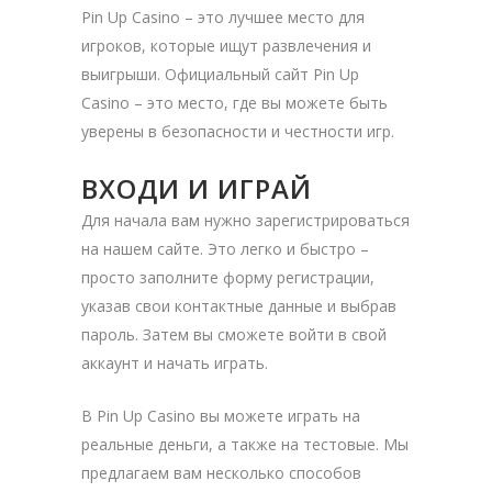
Pin Up Casino – это лучшее место для
игроков, которые ищут развлечения и
выигрыши. Официальный сайт Pin Up
Casino – это место, где вы можете быть
уверены в безопасности и честности игр.
ВХОДИ И ИГРАЙ
Для начала вам нужно зарегистрироваться
на нашем сайте. Это легко и быстро –
просто заполните форму регистрации,
указав свои контактные данные и выбрав
пароль. Затем вы сможете войти в свой
аккаунт и начать играть.
В Pin Up Casino вы можете играть на
реальные деньги, а также на тестовые. Мы
предлагаем вам несколько способов