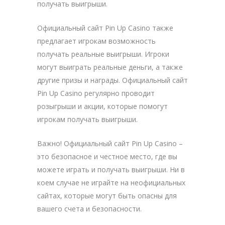
получать выигрыши.
Официальный сайт Pin Up Casino также
предлагает игрокам возможность
получать реальные выигрыши. Игроки
могут выиграть реальные деньги, а также
другие призы и награды. Официальный сайт
Pin Up Casino регулярно проводит
розыгрыши и акции, которые помогут
игрокам получать выигрыши.
Важно! Официальный сайт Pin Up Casino –
это безопасное и честное место, где вы
можете играть и получать выигрыши. Ни в
коем случае не играйте на неофициальных
сайтах, которые могут быть опасны для
вашего счета и безопасности.