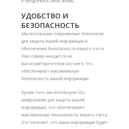
и продолжить свою жизнь.
УДОБСТВО И
БЕЗОПАСНОСТЬ
Мы используем современные технологии
для защиты вашей информации и
обеспечения безопасности вашего счета.
Наш сервер находится на
высокоавторитетном хостинге, что
обеспечивает максимальную
безопасность вашей информации.
Кроме того, мы используем SSL-
шифрование для защиты вашей
информации, что обеспечивает
максимальную безопасность вашего счета.
Это означает, что ваша информация будет