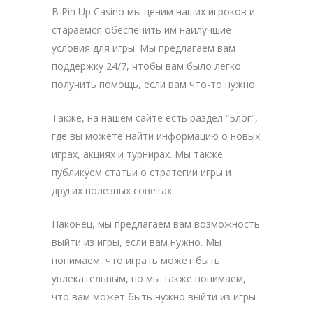
В Pin Up Casino мы ценим наших игроков и
стараемся обеспечить им наилучшие
условия для игры. Мы предлагаем вам
поддержку 24/7, чтобы вам было легко
получить помощь, если вам что-то нужно.
Также, на нашем сайте есть раздел “Блог”,
где вы можете найти информацию о новых
играх, акциях и турнирах. Мы также
публикуем статьи о стратегии игры и
других полезных советах.
Наконец, мы предлагаем вам возможность
выйти из игры, если вам нужно. Мы
понимаем, что играть может быть
увлекательным, но мы также понимаем,
что вам может быть нужно выйти из игры