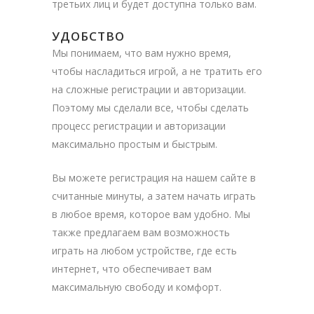
третьих лиц и будет доступна только вам.
УДОБСТВО
Мы понимаем, что вам нужно время,
чтобы насладиться игрой, а не тратить его
на сложные регистрации и авторизации.
Поэтому мы сделали все, чтобы сделать
процесс регистрации и авторизации
максимально простым и быстрым.
Вы можете регистрация на нашем сайте в
считанные минуты, а затем начать играть
в любое время, которое вам удобно. Мы
также предлагаем вам возможность
играть на любом устройстве, где есть
интернет, что обеспечивает вам
максимальную свободу и комфорт.