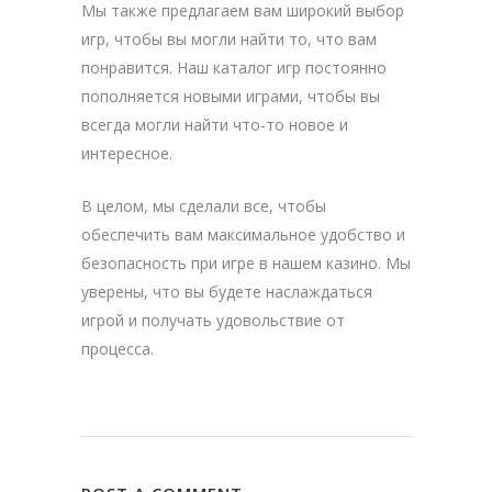
Мы также предлагаем вам широкий выбор
игр, чтобы вы могли найти то, что вам
понравится. Наш каталог игр постоянно
пополняется новыми играми, чтобы вы
всегда могли найти что-то новое и
интересное.
В целом, мы сделали все, чтобы
обеспечить вам максимальное удобство и
безопасность при игре в нашем казино. Мы
уверены, что вы будете наслаждаться
игрой и получать удовольствие от
процесса.