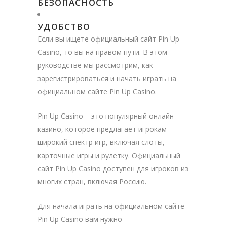
БЕЗОПАСНОСТЬ
УДОБСТВО
Если вы ищете официальный сайт Pin Up
Casino, то вы на правом пути. В этом
руководстве мы рассмотрим, как
зарегистрироваться и начать играть на
официальном сайте Pin Up Casino.
Pin Up Casino – это популярный онлайн-
казино, которое предлагает игрокам
широкий спектр игр, включая слоты,
карточные игры и рулетку. Официальный
сайт Pin Up Casino доступен для игроков из
многих стран, включая Россию.
Для начала играть на официальном сайте
Pin Up Casino вам нужно