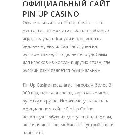
ОФИЦИАЛЬНЫЙ САЙТ
PIN UP CASINO
Официальный сайт Pin Up Casino – это
место, где вы можете играть в любимые
игры, получать бонусы и выигрывать
реальные деньги. Сайт доступен на
русском языке, что делает его удобным
для игроков из России и других стран, где
русский язык является официальным.
Pin Up Casino предлагает игрокам более 3
000 игр, включая слоты, карточные игры,
рулетку и другие. Игроки могут играть на
официальном сайте Pin Up Casino,
используя любую из доступных платформ,
включая десктоп, мобильные устройства и
планшеты.