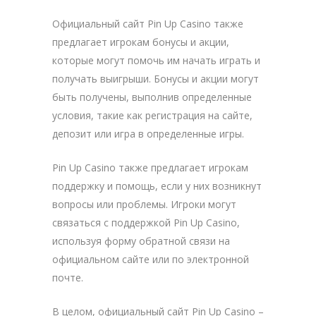
Официальный сайт Pin Up Casino также
предлагает игрокам бонусы и акции,
которые могут помочь им начать играть и
получать выигрыши. Бонусы и акции могут
быть получены, выполнив определенные
условия, такие как регистрация на сайте,
депозит или игра в определенные игры.
Pin Up Casino также предлагает игрокам
поддержку и помощь, если у них возникнут
вопросы или проблемы. Игроки могут
связаться с поддержкой Pin Up Casino,
используя форму обратной связи на
официальном сайте или по электронной
почте.
В целом, официальный сайт Pin Up Casino –