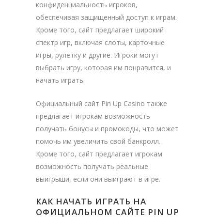
конфиденциальность игроков,
обеспечивая защищенный доступ к играм.
Кроме того, сайт предлагает широкий
спектр игр, включая слоты, карточные
игры, рулетку и другие. Игроки могут
выбрать игру, которая им понравится, и
начать играть.
Официальный сайт Pin Up Casino также
предлагает игрокам возможность
получать бонусы и промокоды, что может
помочь им увеличить свой банкролл.
Кроме того, сайт предлагает игрокам
возможность получать реальные
выигрыши, если они выиграют в игре.
КАК НАЧАТЬ ИГРАТЬ НА
ОФИЦИАЛЬНОМ САЙТЕ PIN UP