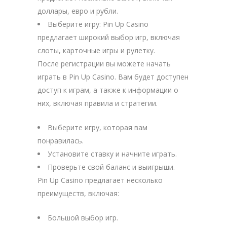
доллары, евро и рубли.
Выберите игру: Pin Up Casino
предлагает широкий выбор игр, включая
слоты, карточные игры и рулетку.
После регистрации вы можете начать
играть в Pin Up Casino. Вам будет доступен
доступ к играм, а также к информации о
них, включая правила и стратегии.
Выберите игру, которая вам
понравилась.
Установите ставку и начните играть.
Проверьте свой баланс и выигрыши.
Pin Up Casino предлагает несколько
преимуществ, включая:
Большой выбор игр.