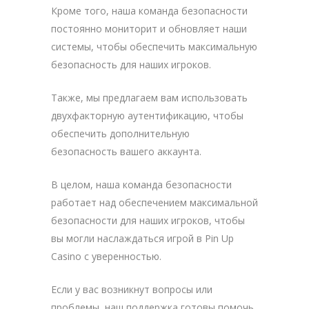
Кроме того, наша команда безопасности
постоянно мониторит и обновляет наши
системы, чтобы обеспечить максимальную
безопасность для наших игроков.
Также, мы предлагаем вам использовать
двухфакторную аутентификацию, чтобы
обеспечить дополнительную
безопасность вашего аккаунта.
В целом, наша команда безопасности
работает над обеспечением максимальной
безопасности для наших игроков, чтобы
вы могли наслаждаться игрой в Pin Up
Casino с уверенностью.
Если у вас возникнут вопросы или
проблемы, наш поддержка готовы помочь