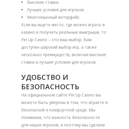
Высокие ставки.
Лучшие условия для игроков.
Многоязычный интерфейс.
Если вы ищете место, где можно играть в
казино и получать реальные выигрыши, то
Pin Up Casino – это ваш выбор. Вам
доступен широкий выбор игр, а также
несколько преимуществ, включая высокие
ставки и лучшие условия для игроков.
УДОБСТВО И
БЕЗОПАСНОСТЬ
На официальном сайте Pin Up Casino вы
можете быть уверены в том, что играете в
безопасной и комфортной среде. Мы
понимаем, что важность безопасности
для наших игроков, и поэтому мы сделали