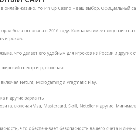
 онлайн-казино, то Pin Up Casino – ваш выбор. Официальный сай
оторая была основана в 2016 году. Компания имеет лицензию на
ь игроков.
языке, что делает его удобным для игроков из России и других 
 широкий спектр игр, включая:
включая NetEnt, Microgaming и Pragmatic Play.
ка и другие варианты.
зита, включая Visa, Mastercard, Skrill, Neteller и другие. Миним
асность, что обеспечивает безопасность вашего счета и личны