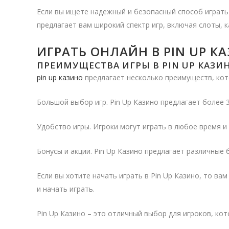
Если вы ищете надежный и безопасный способ играть в
предлагает вам широкий спектр игр, включая слоты, к
ИГРАТЬ ОНЛАЙН В PIN UP К
ПРЕИМУЩЕСТВА ИГРЫ В PIN UP КАЗИ
pin up казино
предлагает несколько преимуществ, кот
Большой выбор игр. Pin Up Казино предлагает более 3
Удобство игры. Игроки могут играть в любое время и 
Бонусы и акции. Pin Up Казино предлагает различные
Если вы хотите начать играть в Pin Up Казино, то в
и начать играть.
Pin Up Казино – это отличный выбор для игроков, ко