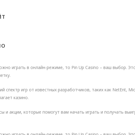
ЙТ
НО
ожно играть в онлайн-режиме, то Pin Up Casino – ваш выбор. Эт
етку.
ий спектр игр от известных разработчиков, таких как NetEnt, Mi
лагает казино.
усы и акции, которые помогут вам начать играть и получать выи
ожно играть в онлайн-режиме, то Pin Up Casino – ваш выбор. Эт