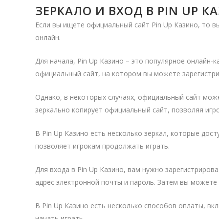
ЗЕРКАЛО И ВХОД В PIN UP К
Если вы ищете официальный сайт Pin Up Казино, то в
онлайн.
Для начала, Pin Up Казино – это популярное онлайн-к
официальный сайт, на котором вы можете зарегистри
Однако, в некоторых случаях, официальный сайт може
зеркально копирует официальный сайт, позволяя игро
В Pin Up Казино есть несколько зеркал, которые досту
позволяет игрокам продолжать играть.
Для входа в Pin Up Казино, вам нужно зарегистриров
адрес электронной почты и пароль. Затем вы можете н
В Pin Up Казино есть несколько способов оплаты, вк
начать играть.