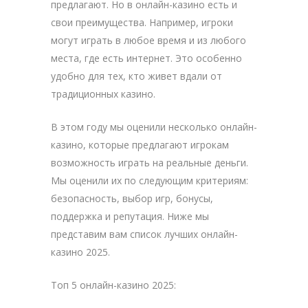
предлагают. Но в онлайн-казино есть и
свои преимущества. Например, игроки
могут играть в любое время и из любого
места, где есть интернет. Это особенно
удобно для тех, кто живет вдали от
традиционных казино.
В этом году мы оценили несколько онлайн-
казино, которые предлагают игрокам
возможность играть на реальные деньги.
Мы оценили их по следующим критериям:
безопасность, выбор игр, бонусы,
поддержка и репутация. Ниже мы
представим вам список лучших онлайн-
казино 2025.
Топ 5 онлайн-казино 2025: