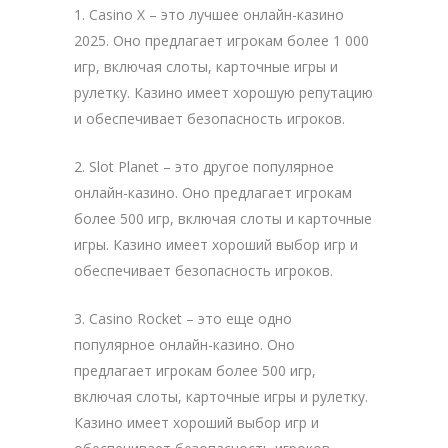
1. Casino X – это лучшее онлайн-казино
2025. Оно предлагает игрокам более 1 000
игр, включая слоты, карточные игры и
рулетку. Казино имеет хорошую репутацию
и обеспечивает безопасность игроков.
2. Slot Planet – это другое популярное
онлайн-казино. Оно предлагает игрокам
более 500 игр, включая слоты и карточные
игры. Казино имеет хороший выбор игр и
обеспечивает безопасность игроков.
3. Casino Rocket – это еще одно
популярное онлайн-казино. Оно
предлагает игрокам более 500 игр,
включая слоты, карточные игры и рулетку.
Казино имеет хороший выбор игр и