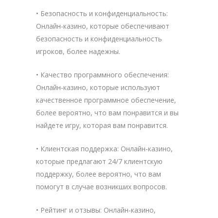
• Безопасность и конфиденциальность:
Онлайн-казино, которые обеспечивают
безопасность и конфиденциальность
игроков, более надежны.
• Качество программного обеспечения:
Онлайн-казино, которые используют
качественное программное обеспечение,
более вероятно, что вам понравится и вы
найдете игру, которая вам понравится.
• Клиентская поддержка: Онлайн-казино,
которые предлагают 24/7 клиентскую
поддержку, более вероятно, что вам
помогут в случае возникших вопросов.
• Рейтинг и отзывы: Онлайн-казино,