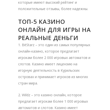
которые имеют высокий рейтинг и
положительные отзывы, более надежны.
ТОП-5 КАЗИНО
ОНЛАЙН ДЛЯ ИГРЫ НА
РЕАЛЬНЫЕ ДЕНЬГИ
1. BitStarz – это один из самых популярных
онлайн-казино, которое предлагает
игрокам более 2 000 игровых автоматов и
слотов. Казино имеет лицензию на
игорную деятельность в Курильских
островах и принимает игроков из многих
стран мира.
2. Wildz – это казино онлайн, которое
предлагает игрокам более 1 000 игровых
автоматов и слотов. Казино имеет