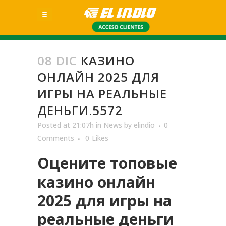
08 DIC
КАЗИНО
ОНЛАЙН 2025 ДЛЯ
ИГРЫ НА РЕАЛЬНЫЕ
ДЕНЬГИ.5572
Posted at 21:07h
in
News
by
elindio
0
Comments
0
Likes
Оцените топовые
казино онлайн
2025 для игры на
реальные деньги