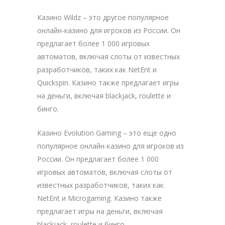
Казино Wildz – это другое популярное
онлайн-казино для игроков из России. Он
предлагает более 1 000 игровых
автоматов, включая слоты от известных
разработчиков, таких как NetEnt и
Quickspin. Казино также предлагает игры
на деньги, включая blackjack, roulette и
бинго.
Казино Evolution Gaming – это еще одно
популярное онлайн-казино для игроков из
России. Он предлагает более 1 000
игровых автоматов, включая слоты от
известных разработчиков, таких как
NetEnt и Microgaming. Казино также
предлагает игры на деньги, включая
blackjack, roulette и бинго.