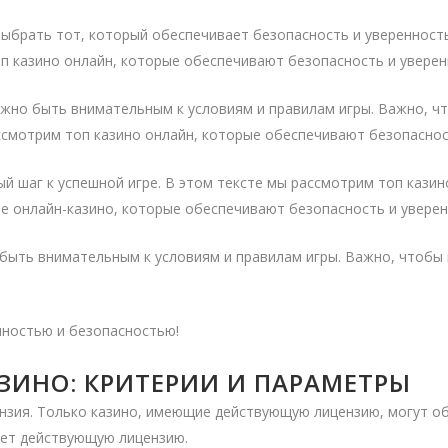
 выбрать тот, который обеспечивает безопасность и уверенност
п казино онлайн, которые обеспечивают безопасность и уверен
нужно быть внимательным к условиям и правилам игры. Важно, чт
ссмотрим топ казино онлайн, которые обеспечивают безопаснос
ый шаг к успешной игре. В этом тексте мы рассмотрим топ кази
е онлайн-казино, которые обеспечивают безопасность и уверен
 быть внимательным к условиям и правилам игры. Важно, чтобы в
нностью и безопасностью!
ЗИНО: КРИТЕРИИ И ПАРАМЕТРЫ
зия. Только казино, имеющие действующую лицензию, могут об
еет действующую лицензию.