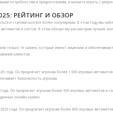
шим потребностям и предпочтениям, и начните играть с увере
25: РЕЙТИНГ И ОБЗОР
аться и становиться все более популярным. В этом году мы наб
автоматов и слотов. В этом обзоре мы рассмотрим лучшие онл
чили только те казино, которые имеют лицензию и обеспечиваю
живания клиентов.
 2025 года. Он предлагает игрокам более 1 000 игровых автомато
спечивает безопасность игрокам.
5 года. Он предлагает игрокам более 500 игровых автоматов и с
адежных онлайн-казино.
о 2025 года. Он предлагает игрокам более 800 игровых автомато