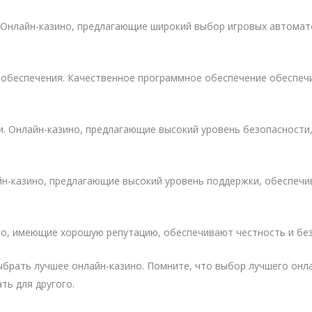
нлайн-казино, предлагающие широкий выбор игровых автоматов,
обеспечения. Качественное программное обеспечение обеспечи
. Онлайн-казино, предлагающие высокий уровень безопасности
йн-казино, предлагающие высокий уровень поддержки, обеспеч
но, имеющие хорошую репутацию, обеспечивают честность и без
брать лучшее онлайн-казино. Помните, что выбор лучшего онлай
ть для другого.