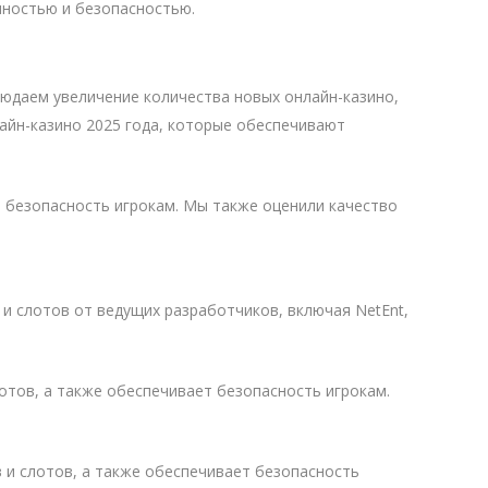
нностью и безопасностью.
людаем увеличение количества новых онлайн-казино,
айн-казино 2025 года, которые обеспечивают
т безопасность игрокам. Мы также оценили качество
в и слотов от ведущих разработчиков, включая NetEnt,
лотов, а также обеспечивает безопасность игрокам.
в и слотов, а также обеспечивает безопасность