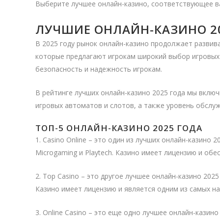
Выберите лучшее онлайн-казино, соответствующее ва
ЛУЧШИЕ ОНЛАЙН-КАЗИНО 20
В 2025 году рынок онлайн-казино продолжает развив
которые предлагают игрокам широкий выбор игровых 
безопасность и надежность игрокам.
В рейтинге лучших онлайн-казино 2025 года мы вклю
игровых автоматов и слотов, а также уровень обслу
ТОП-5 ОНЛАЙН-КАЗИНО 2025 ГОДА
1. Casino Online – это один из лучших онлайн-казино
Microgaming и Playtech. Казино имеет лицензию и обе
2. Top Casino – это другое лучшее онлайн-казино 202
Казино имеет лицензию и является одним из самых н
3. Online Casino – это еще одно лучшее онлайн-казин