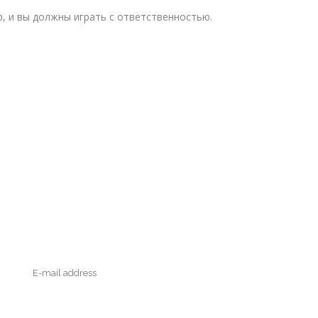
р, и вы должны играть с ответственностью.