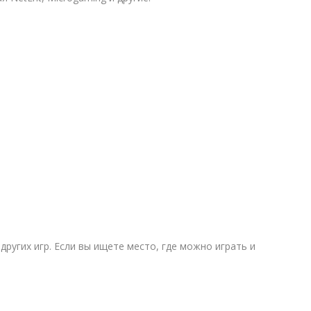
ругих игр. Если вы ищете место, где можно играть и