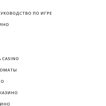
РУКОВОДСТВО ПО ИГРЕ
ЗИНО
 CASINO
ТОМАТЫ
НО
 КАЗИНО
ЗИНО