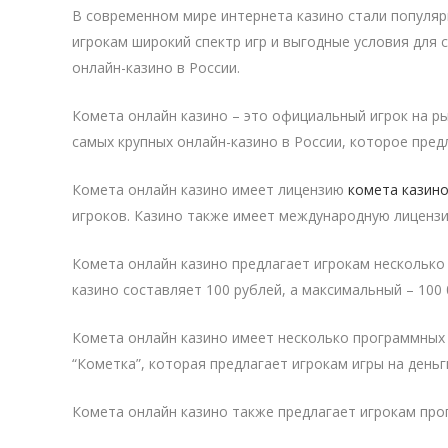
В современном мире интернета казино стали популярн
игрокам широкий спектр игр и выгодные условия для 
онлайн-казино в России.
Комета онлайн казино – это официальный игрок на ры
самых крупных онлайн-казино в России, которое предл
Комета онлайн казино имеет лицензию
комета казин
игроков. Казино также имеет международную лицензию
Комета онлайн казино предлагает игрокам несколько
казино составляет 100 рублей, а максимальный – 100 
Комета онлайн казино имеет несколько программных 
“Кометка”, которая предлагает игрокам игры на деньг
Комета онлайн казино также предлагает игрокам прог