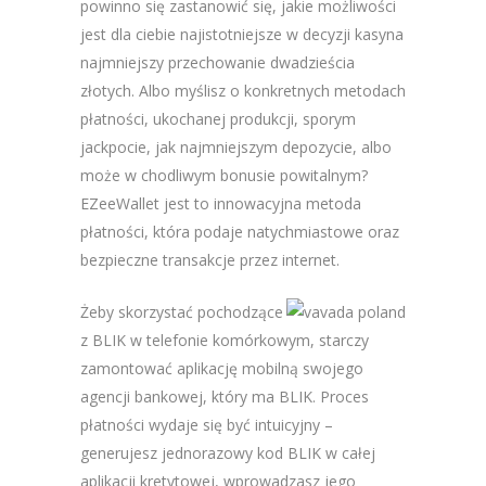
powinno się zastanowić się, jakie możliwości
jest dla ciebie najistotniejsze w decyzji kasyna
najmniejszy przechowanie dwadzieścia
złotych. Albo myślisz o konkretnych metodach
płatności, ukochanej produkcji, sporym
jackpocie, jak najmniejszym depozycie, albo
może w chodliwym bonusie powitalnym?
EZeeWallet jest to innowacyjna metoda
płatności, która podaje natychmiastowe oraz
bezpieczne transakcje przez internet.
Żeby skorzystać pochodzące
z BLIK w telefonie komórkowym, starczy
zamontować aplikację mobilną swojego
agencji bankowej, który ma BLIK. Proces
płatności wydaje się być intuicyjny –
generujesz jednorazowy kod BLIK w całej
aplikacji kretytowej, wprowadzasz jego