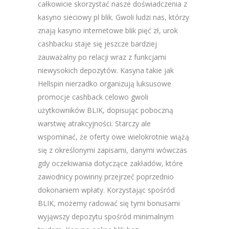
całkowicie skorzystać nasze doświadczenia z
kasyno sieciowy pl blik. Gwoli ludzi nas, którzy
znają kasyno internetowe blik pięć zł, urok
cashbacku staje się jeszcze bardziej
zauważalny po relacji wraz z funkcjami
niewysokich depozytów. Kasyna takie jak
Hellspin nierzadko organizują luksusowe
promocje cashback celowo gwoli
użytkowników BLIK, dopisując poboczną
warstwę atrakcyjności. Starczy ale
wspominać, że oferty owe wielokrotnie wiążą
się z określonymi zapisami, danymi wówczas
gdy oczekiwania dotyczące zakładów, które
zawodnicy powinny przejrzeć poprzednio
dokonaniem wpłaty. Korzystając spośród
BLIK, możemy radować się tymi bonusami
wyjąwszy depozytu spośród minimalnym