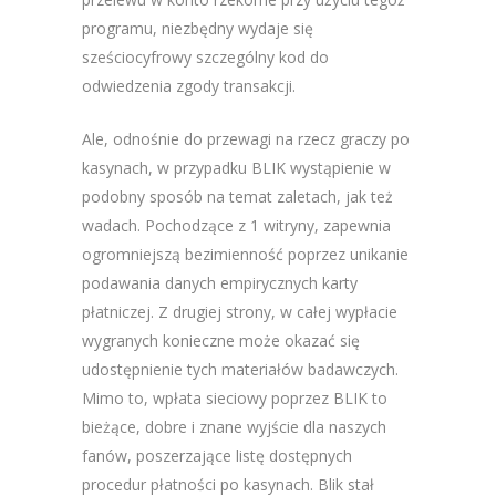
programu, niezbędny wydaje się
sześciocyfrowy szczególny kod do
odwiedzenia zgody transakcji.
Ale, odnośnie do przewagi na rzecz graczy po
kasynach, w przypadku BLIK wystąpienie w
podobny sposób na temat zaletach, jak też
wadach. Pochodzące z 1 witryny, zapewnia
ogromniejszą bezimienność poprzez unikanie
podawania danych empirycznych karty
płatniczej. Z drugiej strony, w całej wypłacie
wygranych konieczne może okazać się
udostępnienie tych materiałów badawczych.
Mimo to, wpłata sieciowy poprzez BLIK to
bieżące, dobre i znane wyjście dla naszych
fanów, poszerzające listę dostępnych
procedur płatności po kasynach. Blik stał