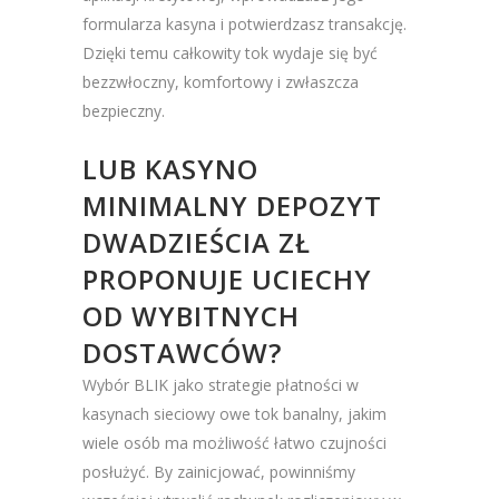
formularza kasyna i potwierdzasz transakcję.
Dzięki temu całkowity tok wydaje się być
bezzwłoczny, komfortowy i zwłaszcza
bezpieczny.
LUB KASYNO
MINIMALNY DEPOZYT
DWADZIEŚCIA ZŁ
PROPONUJE UCIECHY
OD WYBITNYCH
DOSTAWCÓW?
Wybór BLIK jako strategie płatności w
kasynach sieciowy owe tok banalny, jakim
wiele osób ma możliwość łatwo czujności
posłużyć. By zainicjować, powinniśmy