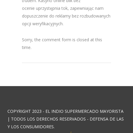
trudem. Kasyno online blik bez
ocenie uprzystępnia tok, zapewniając nam
dopuszczenie do reklamy bez rozbudowanych
opcji weryfikacyjnych.
Sorry, the comment form is closed at this
time.
COPYRIGHT 2023 - EL INDIO SUPERMERCADO MAYORISTA
| TODOS LOS DERECHOS RESERVADOS - DEFENSA DE LAS
Y LOS CONSUMIDORES.