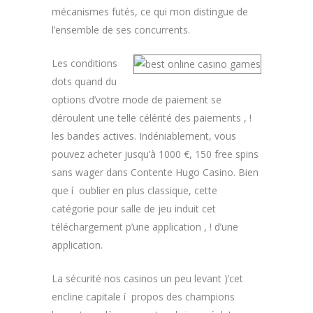
mécanismes futés, ce qui mon distingue de
l’ensemble de ses concurrents.
Les conditions
dots quand du
options d’votre mode de paiement se
déroulent une telle célérité des paiements , !
les bandes actives. Indéniablement, vous
pouvez acheter jusqu’à 1000 €, 150 free spins
sans wager dans Contente Hugo Casino. Bien
que í oublier en plus classique, cette
catégorie pour salle de jeu induit cet
téléchargement p’une application , ! d’une
application.
La sécurité nos casinos un peu levant )’cet
encline capitale í propos des champions