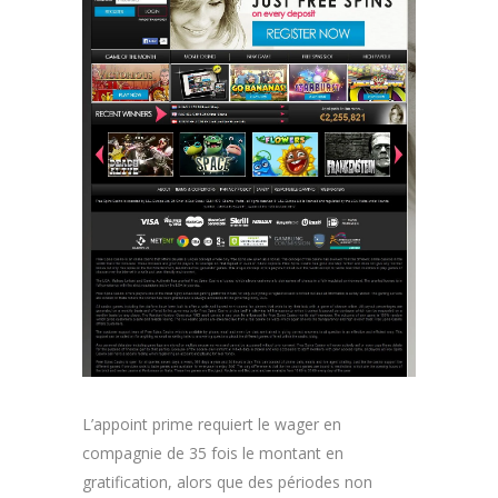
L’appoint prime requiert le wager en
compagnie de 35 fois le montant en
gratification, alors que des périodes non