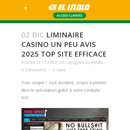
02 DIC
LIMINAIRE
CASINO UN PEU AVIS
2025 TOP SITE EFFICACE
Posted at 17:47h
in
Sin categoría
by
elindio
0 Comments
0
Likes
Pour couper í tout accident, croyez a pointer
illico le spéculation grâce à votre conduite
KYC.