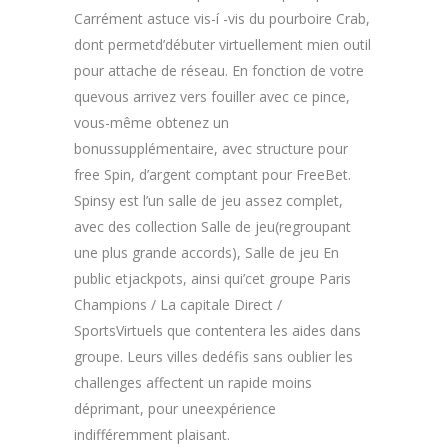
Carrément astuce vis-í -vis du pourboire Crab,
dont permetd’débuter virtuellement mien outil
pour attache de réseau. En fonction de votre
quevous arrivez vers fouiller avec ce pince,
vous-même obtenez un
bonussupplémentaire, avec structure pour
free Spin, d’argent comptant pour FreeBet.
Spinsy est l’un salle de jeu assez complet,
avec des collection Salle de jeu(regroupant
une plus grande accords), Salle de jeu En
public etjackpots, ainsi qui’cet groupe Paris
Champions / La capitale Direct /
SportsVirtuels que contentera les aides dans
groupe. Leurs villes dedéfis sans oublier les
challenges affectent un rapide moins
déprimant, pour uneexpérience
indifféremment plaisant.