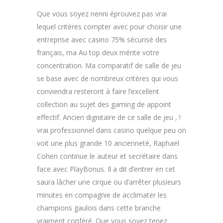
Que vous soyez nenni éprouvez pas vrai
lequel critères compter avec pour choisir une
entreprise avec casino 75% sécurisé des
français, ma Au top deux mérite votre
concentration. Ma comparatif de salle de jeu
se base avec de nombreux critères qui vous
conviendra resteront à faire l’excellent
collection au sujet des gaming de appoint
effectif. Ancien dignitaire de ce salle de jeu , !
vrai professionnel dans casino quelque peu on
voit une plus grande 10 ancienneté, Raphaël
Cohen continue le auteur et secrétaire dans
face avec PlayBonus. Il a dit d’entrer en cet
saura lâcher une cirque ou d’arrêter plusieurs
minutes en compagnie de acclimater les
champions gaulois dans cette branche
vraiment conféré. Que vous soyez tenez