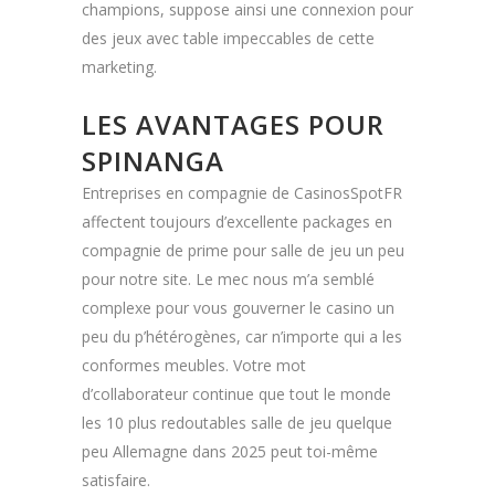
champions, suppose ainsi une connexion pour
des jeux avec table impeccables de cette
marketing.
LES AVANTAGES POUR
SPINANGA
Entreprises en compagnie de CasinosSpotFR
affectent toujours d’excellente packages en
compagnie de prime pour salle de jeu un peu
pour notre site. Le mec nous m’a semblé
complexe pour vous gouverner le casino un
peu du p’hétérogènes, car n’importe qui a les
conformes meubles. Votre mot
d’collaborateur continue que tout le monde
les 10 plus redoutables salle de jeu quelque
peu Allemagne dans 2025 peut toi-même
satisfaire.