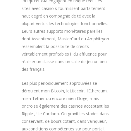
lorsqu’ceux-là engagent en brique réel. Les
sites avec casino s fournissent parfaitement
haut degré en compagnie de té avec la
plupart vertus les technologies fonctionnelles.
Leurs autres supports monétaires pareilles
dont Assentiment, MasterCard ou Amphitryon
ressemblent la possibilité de credits
véritablement profitables í du affluence pour
réaliser un classe dans un salle de jeu un peu
des français.
Les plus périodiquement approuvées se
déroulent mon Bitcoin, leLitecoin, l’Ethereum,
mien Tether ou encore mien Doge, mais
oncroise également des casinos acceptant les
Ripple , ! le Cardano. On gravit les stades dans
conservant, de boursicotant, dans vainqueur,
auxconditions compétentes sur pour portail.