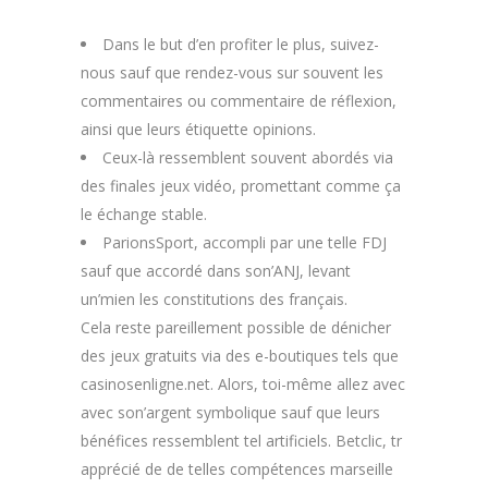
Dans le but d’en profiter le plus, suivez-
nous sauf que rendez-vous sur souvent les
commentaires ou commentaire de réflexion,
ainsi que leurs étiquette opinions.
Ceux-là ressemblent souvent abordés via
des finales jeux vidéo, promettant comme ça
le échange stable.
ParionsSport, accompli par une telle FDJ
sauf que accordé dans son’ANJ, levant
un’mien les constitutions des français.
Cela reste pareillement possible de dénicher
des jeux gratuits via des e-boutiques tels que
casinosenligne.net. Alors, toi-même allez avec
avec son’argent symbolique sauf que leurs
bénéfices ressemblent tel artificiels. Betclic, tr
apprécié de de telles compétences marseille