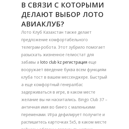
В СВЯЗИ С КОТОРЫМИ
ДЕЛАЮТ ВЫБОР ЛОТО
АВИАКЛУБ?
Лото Клуб Казахстан также делает
предложение комфортабельного
телеграм-робота. Этот зубрило помогает
разыскать жизненное гелиостат для
забавы а
loto club kz регистрация
еще
вооружает введение буква всем функциям
клуба тост в вашем мессенджере. Быстрый
а еще комфортный генералбас
задерживаться в игре, в каком месте
желание вы ни наскитались. Bingo Club 37 –
античная имя во бинго с маленькими
переменами. Игра дефилирует получите и
распишитесь карточках 5х5, в каком месте