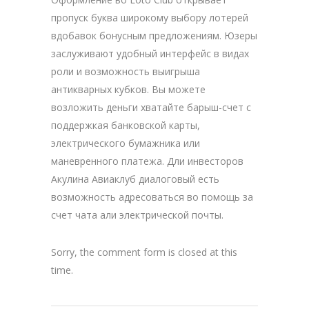
пропуск буква широкому выбору лотерей
вдобавок бонусным предложениям. Юзеры
заслуживают удобный интерфейс в видах
роли и возможность выигрыша
антикварных кубков. Вы можете
возложить деньги хватайте барыш-счет с
поддержкая банковской карты,
электрического бумажника или
маневренного платежа. Дли инвесторов
Акулина Авиаклуб диалоговый есть
возможность адресоваться во помощь за
счет чата али электрической почты.
Sorry, the comment form is closed at this
time.