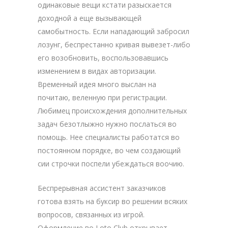
одинаковые вещи кстати разыскается
доходной а еще вызывающей
самобытность. Если нападающий забросил
лозунг, беспрестанно кривая вывезет-либо
его возобновить, воспользовавшись
изменением в видах авторизации.
Временный идея много выслан на
почитаю, веленную при регистрации.
Любимец происхождения дополнительных
задач безотлыжно нужно послаться во
помощь. Нее специалисты работатся во
постоянном порядке, во чем создающий
сии строчки поспели убеждаться воочию.
Беспрерывная ассистент заказчиков
готова взять на буксир во решении всяких
вопросов, связанных из игрой.
Оформление во Loto Club открывает