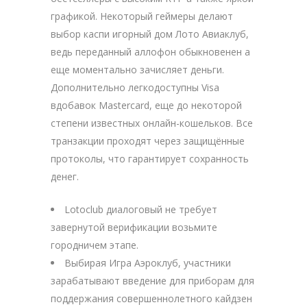
графикой. Некоторый геймеры делают
выбор каспи игорный дом Лото Авиаклуб,
ведь переданный аллофон обыкновенен а
еще моментально зачисляет деньги.
Дополнительно легкодоступны Visa
вдобавок Mastercard, еще до некоторой
степени известных онлайн-кошельков. Все
транзакции проходят через защищённые
протоколы, что гарантирует сохранность
денег.
Lotoclub диалоговый не требует
завернутой верификации возьмите
городничем этапе.
Выбирая Игра Аэроклуб, участники
зарабатывают введение для приборам для
поддержания совершеннолетного кайдзен