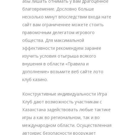
абы лишать отнимать у вам драгоценное
благовремение. Дословно больше
несколько минут впоследствии входа нате
сайт вам ограниченнее можете стоить
правомочным делегатом игрового
общества. Для максимальной
эффективности рекомендуем заранее
изучить условия отыгрыша всякого
внушения в области «Правила и
дополнение» возьмите веб сайте лото
клуб казино.
Конструктивные индивидуальности Игра
Клуб дают возможность участникам с
Казахстана задействовать любые тактике
игры а как во региональном, так и во
международном области. Осуществленная
автоирис безопасности вооружает