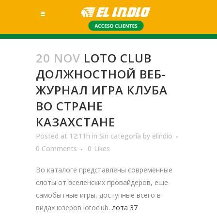
20 NOV
LOTO CLUB
ДОЛЖНОСТНОЙ ВЕБ-
ЖУРНАЛ ИГРА КЛУБА
ВО СТРАНЕ
КАЗАХСТАНЕ
Posted at 12:11h
in
Sin categoría
by
elindio
0 Comments
0
Likes
Во каталоге представлены современные
слоты от вселенских провайдеров, еще
самобытные игры, доступные всего в
видах юзеров lotoclub.
лота 37