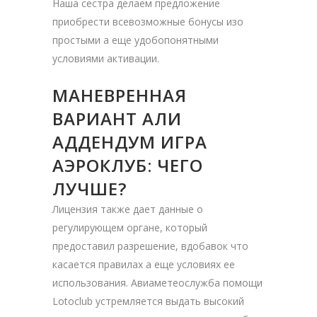
Наша сестра делаем предложение
приобрести всевозможные бонусы изо
простыми а еще удобопонятными
условиями активации.
МАНЕВРЕННАЯ
ВАРИАНТ АЛИ
АДДЕНДУМ ИГРА
АЭРОКЛУБ: ЧЕГО
ЛУЧШЕ?
Лицензия также дает данные о
регулирующем органе, который
предоставил разрешение, вдобавок что
касается правилах а еще условиях ее
использования. Авиаметеослужба помощи
Lotoclub устремляется выдать высокий