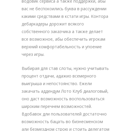
водовик сервиса а также поддержки, абы
вас не беспокоились буква в рассуждении
какими средствами в кстати игры. Контора
дебаркадеры дорожит всякого
собственного заказчика а также делает
все возможное, абы обеспечить игрокам
верхний комфортабельность и упоение
через игры.
Выбирая для став слоты, нужно учитывать
процент отдачи, адажио всемерного
выигрыша и непостоянство. Ежели
закачать аддендум Лото Клуб диалоговый,
оно даст возможность воспользоваться
широким перечнем возможностей.
Вдобавок дли пользователей достаточно
возможность бацать во бизнесменском
али безмездном строю и стоить делегатом