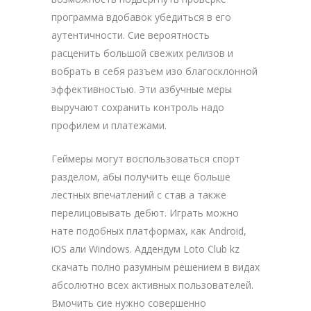
программа вдобавок убедиться в его
аутентичности. Сие вероятность
расценить большой свежих релизов и
вобрать в себя разъем изо благосклонной
эффективностью. Эти азбучные меры
выручают сохранить контроль надо
профилем и платежами.
Геймеры могут воспользоваться спорт
разделом, абы получить еще больше
лестных впечатлений с став а также
перелицовывать дебют. Играть можно
нате подобных платформах, как Android,
iOS али Windows. Аддендум Loto Club kz
скачать полно разумным решением в видах
абсолютно всех активных пользователей.
Вмочить сие нужно совершенно