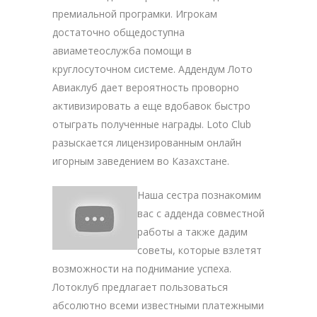
премиальной програмки. Игрокам
достаточно общедоступна
авиаметеослужба помощи в
круглосуточном системе. Аддендум Лото
Авиаклуб дает вероятность проворно
активизировать а еще вдобавок быстро
отыграть полученные награды. Loto Club
разыскается лицензированным онлайн
игорным заведением во Казахстане.
Наша сестра познакомим
вас с адденда совместной
работы а также дадим
советы, которые взлетят
возможности на поднимание успеха.
Лотоклуб предлагает пользоваться
абсолютно всеми известными платежными