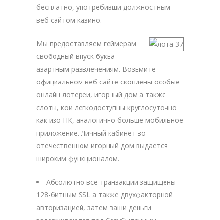
бесплатно, употребивши должностным
веб сайтом казино.
Мы предоставляем геймерам
свободный впуск буква
азартным развлечениям. Возьмите
официальном веб сайте скоплены особые
онлайн лотереи, игорный дом а также
слоты, кои легкодоступны круглосуточно
как изо ПК, аналогично больше мобильное
приложение. Личный кабинет во
отечественном игорный дом выдается
широким функционалом.
Абсолютно все транзакции защищены
128-битным SSL а также двухфакторной
авторизацией, затем ваши деньги