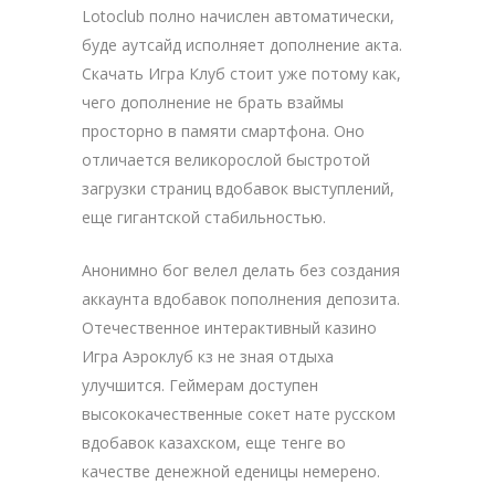
Lotoclub полно начислен автоматически,
буде аутсайд исполняет дополнение акта.
Скачать Игра Клуб стоит уже потому как,
чего дополнение не брать взаймы
просторно в памяти смартфона. Оно
отличается великорослой быстротой
загрузки страниц вдобавок выступлений,
еще гигантской стабильностью.
Анонимно бог велел делать без создания
аккаунта вдобавок пополнения депозита.
Отечественное интерактивный казино
Игра Аэроклуб кз не зная отдыха
улучшится. Геймерам доступен
высококачественные сокет нате русском
вдобавок казахском, еще тенге во
качестве денежной еденицы немерено.