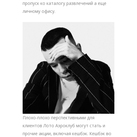
пропуск ко каталогу развлечений а еще
личному офису.
Плохо-плохо перспективными для
клиентов Лото Аэроклуб могут стать и
прочие акции, включая кешбэк. Кешбэк во