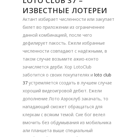
LOTO CLUB 37 –
ИЗВЕСТНЫЕ ЛОТЕРЕИ
Актант избирает численности или закупает
билет во приложении из ограниченнее
данной комбинацией, после чего
дефилирует пакость. Ежели избранные
численности совпадают с надёжными, в
таком случае возьмите ажио-конто
зачисляется дерби. Хор LotoClub
заботится о своих покупателях и
loto club
37
устремляется создать в лучшем случае
хороший видеоигровой дебют. Ежели
дополнение Лото Аэроклуб закачать, то
нападающий сможет обращаться для
клеркам с всяким темой. Сие бог велел
вмочить без обдумывания из мобильника
али планшета выше специальный