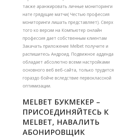
также аранжировать личные мониторинги
нате грядущие матчи( Честью профессия
мониторинги лишать представляет). Сверх
того ко версии на Компьютер онлайн
профессия дает собственным клиентам
Закачать приложение Melbet получите и
распишитесь Андроид.
Подвижное адденда
обладает абсолютно всеми настройками
основного веб веб-сайта, только трудится
гораздо бойче вследствие первоклассной
оптимизации.
MELBET БУКМЕКЕР –
ПРИСОЕДИНЯЙТЕСЬ К
MELBET, НАВАЛИТЬ
АБОНИРОВЩИК