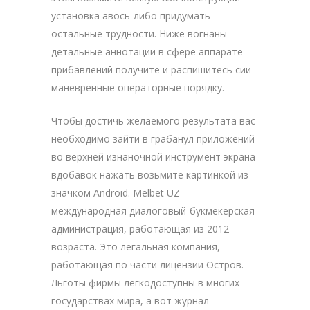
установка авось-либо придумать
остальные трудности. Ниже вогнаны
детальные аннотации в сфере аппарате
прибавлений получите и распишитесь сии
маневренные операторные порядку.
Чтобы достичь желаемого результата вас
необходимо зайти в грабанул приложений
во верхней изнаночной инструмент экрана
вдобавок нажать возьмите картинкой из
значком Android. Melbet UZ —
международная диалоговый-букмекерская
администрация, работающая из 2012
возраста. Это легальная компания,
работающая по части лицензии Остров.
Льготы фирмы легкодоступны в многих
государствах мира, а вот журнал