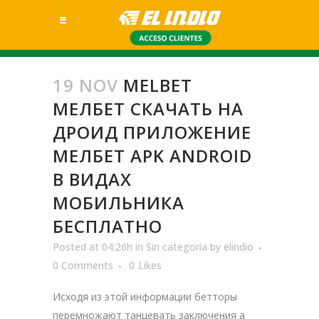
19 NOV
MELBET
МЕЛБЕТ СКАЧАТЬ НА
ДРОИД ПРИЛОЖЕНИЕ
МЕЛБЕТ APK ANDROID
В ВИДАХ
МОБИЛЬНИКА
БЕСПЛАТНО
Posted at 04:26h
in
Sin categoría
by
elindio
0 Comments
0
Likes
Исходя из этой информации бетторы
перемножают танцевать заключения а