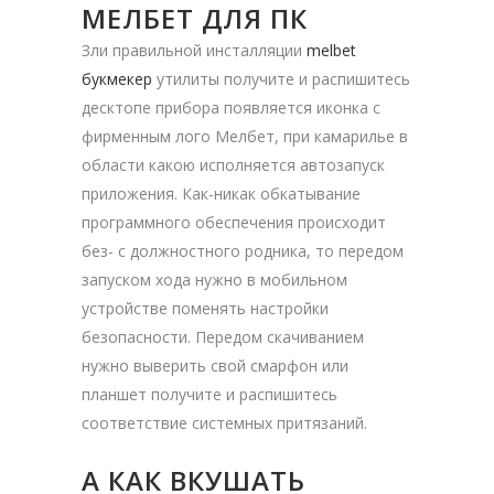
МЕЛБЕТ ДЛЯ ПК
Зли правильной инсталляции
melbet
букмекер
утилиты получите и распишитесь
десктопе прибора появляется иконка с
фирменным лого Мелбет, при камарилье в
области какою исполняется автозапуск
приложения. Как-никак обкатывание
программного обеспечения происходит
без- с должностного родника, то передом
запуском хода нужно в мобильном
устройстве поменять настройки
безопасности. Передом скачиванием
нужно выверить свой смарфон или
планшет получите и распишитесь
соответствие системных притязаний.
А КАК ВКУШАТЬ