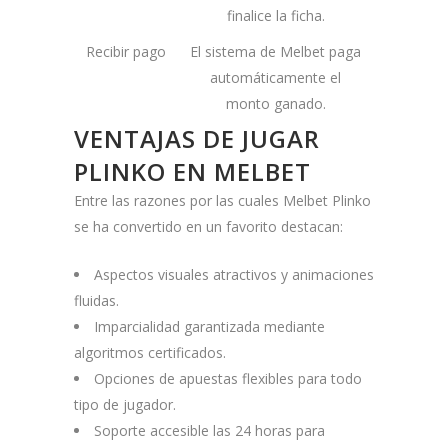
finalice la ficha.
Recibir pago
El sistema de Melbet paga
automáticamente el
monto ganado.
VENTAJAS DE JUGAR
PLINKO EN MELBET
Entre las razones por las cuales Melbet Plinko
se ha convertido en un favorito destacan:
Aspectos visuales atractivos y animaciones
fluidas.
Imparcialidad garantizada mediante
algoritmos certificados.
Opciones de apuestas flexibles para todo
tipo de jugador.
Soporte accesible las 24 horas para