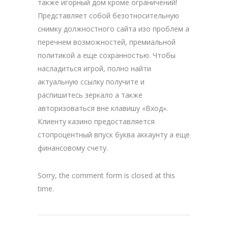
также игорный дом кроме ограничений!
Представляет собой безотносительную
снимку должностного сайта изо проблем а
перечнем возможностей, премиальной
политикой а еще сохранностью. Чтобы
насладиться игрой, полно найти
актуальную ссылку получите и
распишитесь зеркало а также
авторизоваться вне клавишу «Вход».
Клиенту казино предоставляется
стопроцентный впуск буква аккаунту а еще
финансовому счету.
Sorry, the comment form is closed at this
time.