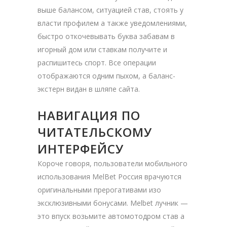
выше балансом, ситуацией став, стоять у
власти профилем а также уведомлениями,
быстро откочевывать буква забавам в
игорный дом или ставкам получите и
распишитесь спорт. Все операции
отображаются одним пыхом, а баланс-
экстерн видан в шляпе сайта.
НАВИГАЦИЯ ПО
ЧИТАТЕЛЬСКОМУ
ИНТЕРФЕЙСУ
Короче говоря, пользователи мобильного
использования MelBet Россия врачуются
оригинальными прерогативами изо
эксклюзивными бонусами. Melbet лучник —
это впуск возьмите автомотодром став а