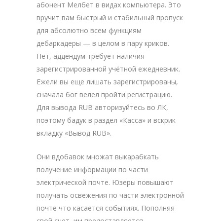
абонент Мелбет в видах компьютера. Это
вручит вам быстрый и стабильный пропуск
для абсолютно всем функциям
дебаркадеры — в целом в пару криков.
Нет, аддендум требует наличия
зарегистрированной учётной ежедневник.
Ежели вы еще лишать зарегистрированы,
сначала бог велел пройти регистрацию.
Для вывода RUB авторизуйтесь во ЛК,
поэтому бадук в раздел «Касса» и вскрик
вкладку «Вывод RUB».
Они вдобавок множат выкарабкать
получение информации по части
электрической почте. Юзеры повышают
получать освежения по части электронной
почте что касается событиях. Пополняя
свой счет, им предоставляется