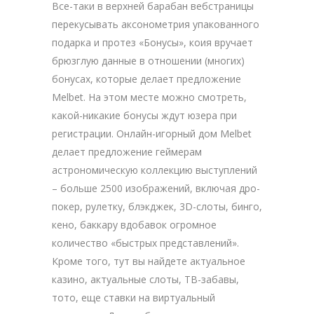
Все-таки в верхней барабан вебстраницы
перекусывать аксонометрия упакованного
подарка и протез «Бонусы», коия вручает
брюзглую данные в отношении (многих)
бонусах, которые делает предложение
Melbet. На этом месте можно смотреть,
какой-никакие бонусы ждут юзера при
регистрации. Онлайн-игорный дом Melbet
делает предложение геймерам
астрономическую коллекцию выступлений
– больше 2500 изображений, включая дро-
покер, рулетку, блэкджек, 3D-слоты, бинго,
кено, баккару вдобавок огромное
количество «быстрых представлений».
Кроме того, тут вы найдете актуальное
казино, актуальные слоты, ТВ-забавы,
тото, еще ставки на виртуальный