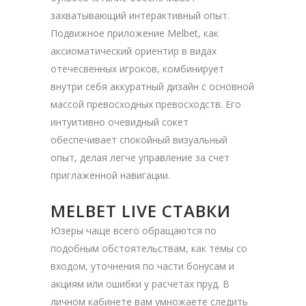
захватывающий интерактивный опыт.
Подвижное приложение Melbet, как
аксиоматический ориентир в видах
отечесвенных игроков, комбинирует
внутри себя аккуратный дизайн с основной
массой превосходных превосходств. Его
интуитивно очевидный сокет
обеспечивает спокойный визуальный
опыт, делая легче управление за счет
приглаженной навигации.
MELBET LIVE СТАВКИ
Юзеры чаще всего обращаются по
подобным обстоятельствам, как темы со
входом, уточнения по части бонусам и
акциям или ошибки у расчетах пруд. В
личном кабинете вам умножаете следить