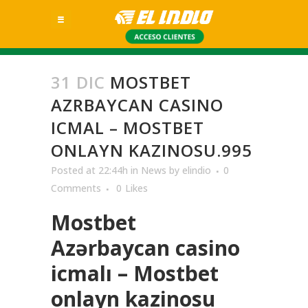
31 DIC
MOSTBET
AZRBAYCAN CASINO
ICMAL – MOSTBET
ONLAYN KAZINOSU.995
Posted at 22:44h
in
News
by
elindio
0
Comments
0
Likes
Mostbet
Azərbaycan casino
icmalı – Mostbet
onlayn kazinosu