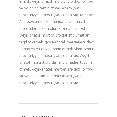
etmək, qeyri-əhatəli mərciətlərə daxil olmaq
və ya onları təmin etmək əhəmiyyətli
məcburiyyətli məsuliyyətli olmalıyıq. Mostbet
Azerbaycan məzmununda qeyri-əhatəli
mərciətlərə dair məlumatları təqdim edir.
Qeyri-əhatəli mərciətlərə dair məlumatları
təqdim etmək, qeyri-əhatəli mərciətlərə daxil
olmaq və ya onları təmin etmək əhəmiyyətli
məcburiyyətli məsuliyyətli olmalıyıq. Qeyri-
əhatəli mərciətlərə dair məlumatları təqdim
etmək, qeyri-əhatəli mərciətlərə daxil olmaq
və ya onları təmin etmək əhəmiyyətli
məcburiyyətli məsuliyyətli olmalıyıq.