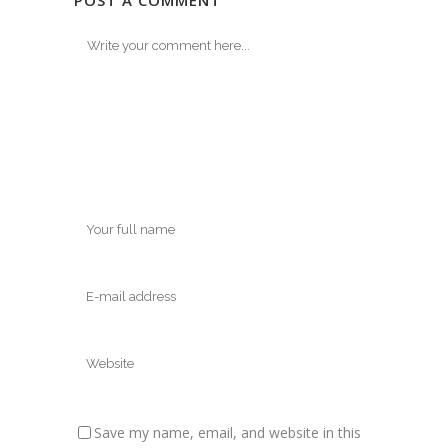
POST A COMMENT
Save my name, email, and website in this