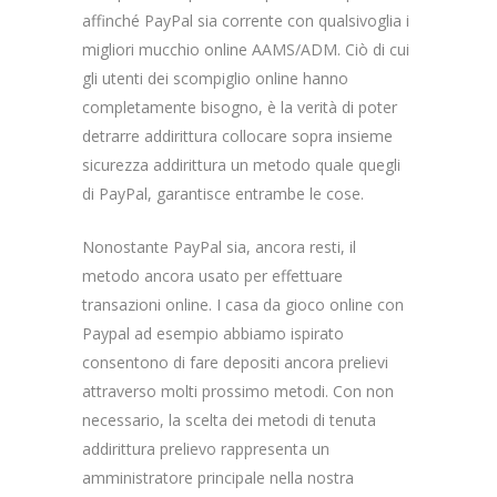
affinché PayPal sia corrente con qualsivoglia i
migliori mucchio online AAMS/ADM. Ciò di cui
gli utenti dei scompiglio online hanno
completamente bisogno, è la verità di poter
detrarre addirittura collocare sopra insieme
sicurezza addirittura un metodo quale quegli
di PayPal, garantisce entrambe le cose.
Nonostante PayPal sia, ancora resti, il
metodo ancora usato per effettuare
transazioni online. I casa da gioco online con
Paypal ad esempio abbiamo ispirato
consentono di fare depositi ancora prelievi
attraverso molti prossimo metodi. Con non
necessario, la scelta dei metodi di tenuta
addirittura prelievo rappresenta un
amministratore principale nella nostra