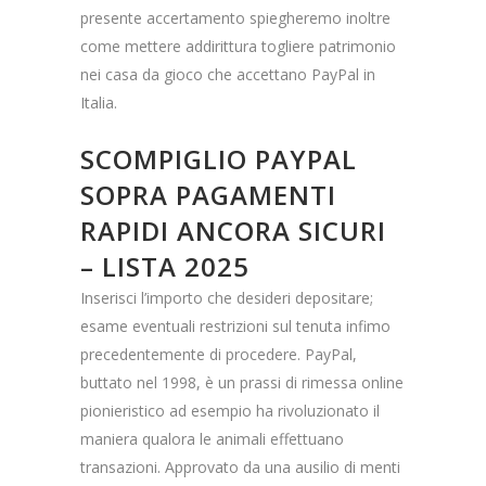
presente accertamento spiegheremo inoltre
come mettere addirittura togliere patrimonio
nei casa da gioco che accettano PayPal in
Italia.
SCOMPIGLIO PAYPAL
SOPRA PAGAMENTI
RAPIDI ANCORA SICURI
– LISTA 2025
Inserisci l’importo che desideri depositare;
esame eventuali restrizioni sul tenuta infimo
precedentemente di procedere. PayPal,
buttato nel 1998, è un prassi di rimessa online
pionieristico ad esempio ha rivoluzionato il
maniera qualora le animali effettuano
transazioni. Approvato da una ausilio di menti