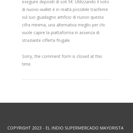
eseguire depositi di soli 5€. Utilizzando il noto
di nuovo-wallet è in realtà possibile trasferire
sul suo guadagno artificio di nuovo questa
cifra minima, una alternativa meglio per chi
vuole capire la piattaforma in assenza di
straziante offerta frugale.
Sorry, the comment form is closed at this
time.
COPYRIGHT 2023 - EL INDIO SUPERMERCADO MAYORISTA