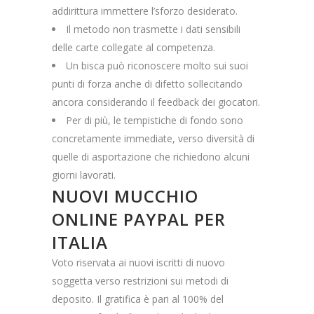
addirittura immettere l’sforzo desiderato.
Il metodo non trasmette i dati sensibili
delle carte collegate al competenza.
Un bisca può riconoscere molto sui suoi
punti di forza anche di difetto sollecitando
ancora considerando il feedback dei giocatori.
Per di più, le tempistiche di fondo sono
concretamente immediate, verso diversità di
quelle di asportazione che richiedono alcuni
giorni lavorati.
NUOVI MUCCHIO
ONLINE PAYPAL PER
ITALIA
Voto riservata ai nuovi iscritti di nuovo
soggetta verso restrizioni sui metodi di
deposito. Il gratifica è pari al 100% del