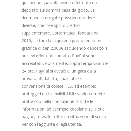
qualunque qualvolta viene effettuato un
deposito sul somma casa da gioco. Le
ricompense erogate possono risiedere
diverse, che free spin o credito
supplementare. Lottomatica, fondata nel
2010, cattura la acquirenti proponendo un
gratifica di ben 2.000€ escludendo deposito. I
prelievi effettuati contatto PayPal sono
accreditati velocemente, sopra tempi vicino le
24 ore. PayPal si avvale di un gara dalla
provata affidabilità, quale utilizza il
convenzione di codice TLS, ad esempio
protegge i dati sensibili. Utilizzando corrente
protocollo nella conduzione di tutte le
informazioni ad esempio circolano sulle sue
pagine, l’e-wallet offre un situazione di scelta
per con l’aggiunta di agli utenza.