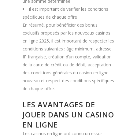
une somme déterminée
Il est important de vérifier les conditions
spécifiques de chaque offre
En résumé, pour bénéficier des bonus
exclusifs proposés par les nouveaux casinos
en ligne 2025, il est important de respecter les
conditions suivantes : âge minimum, adresse
IP française, création d’un compte, validation
de la carte de crédit ou de débit, acceptation
des conditions générales du casino en ligne
nouveau et respect des conditions spécifiques
de chaque offre.
LES AVANTAGES DE
JOUER DANS UN CASINO
EN LIGNE
Les casinos en ligne ont connu un essor