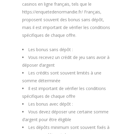
casinos en ligne français, tels que le
https://enquetedenormandie.fr/ Français,
proposent souvent des bonus sans dépôt,
mais il est important de vérifier les conditions
spécifiques de chaque offre.
Les bonus sans dépôt :
Vous recevez un crédit de jeu sans avoir à
déposer d’argent
Les crédits sont souvent limités à une
somme déterminée
Il est important de vérifier les conditions
spécifiques de chaque offre
Les bonus avec dépôt :
Vous devez déposer une certaine somme
d’argent pour être éligible
Les dépôts minimum sont souvent fixés à