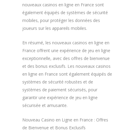
nouveaux casinos en ligne en France sont
également équipés de systèmes de sécurité
mobiles, pour protéger les données des
joueurs sur les appareils mobiles.
En résumé, les nouveaux casinos en ligne en
France offrent une expérience de jeu en ligne
exceptionnelle, avec des offres de bienvenue
et des bonus exclusifs. Les nouveaux casinos
en ligne en France sont également équipés de
systèmes de sécurité robustes et de
systèmes de paiement sécurisés, pour
garantir une expérience de jeu en ligne
sécurisée et amusante.
Nouveau Casino en Ligne en France : Offres
de Bienvenue et Bonus Exclusifs