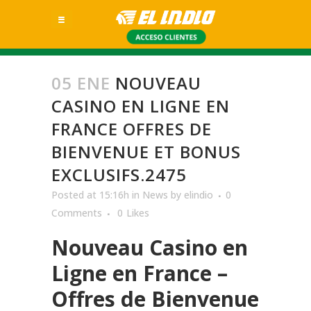
05 ENE
NOUVEAU
CASINO EN LIGNE EN
FRANCE OFFRES DE
BIENVENUE ET BONUS
EXCLUSIFS.2475
Posted at 15:16h
in
News
by
elindio
0
Comments
0
Likes
Nouveau Casino en
Ligne en France –
Offres de Bienvenue