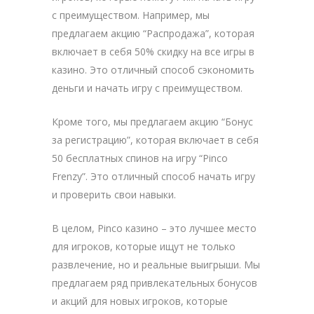
с преимуществом. Например, мы
предлагаем акцию “Распродажа”, которая
включает в себя 50% скидку на все игры в
казино. Это отличный способ сэкономить
деньги и начать игру с преимуществом.
Кроме того, мы предлагаем акцию “Бонус
за регистрацию”, которая включает в себя
50 бесплатных спинов на игру “Pinco
Frenzy”. Это отличный способ начать игру
и проверить свои навыки.
В целом, Pinco казино – это лучшее место
для игроков, которые ищут не только
развлечение, но и реальные выигрыши. Мы
предлагаем ряд привлекательных бонусов
и акций для новых игроков, которые