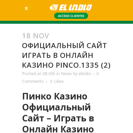
18 NOV
ОФИЦИАЛЬНЫЙ САЙТ
ИГРАТЬ В ОНЛАЙН
КАЗИНО PINCO.1335 (2)
Posted at 08:42h
in
News
by
elindio
0
Comments
0
Likes
Пинко Казино
Официальный
Сайт – Играть в
Онлайн Казино