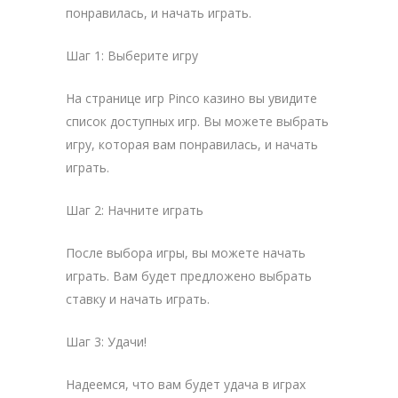
понравилась, и начать играть.
Шаг 1: Выберите игру
На странице игр Pinco казино вы увидите
список доступных игр. Вы можете выбрать
игру, которая вам понравилась, и начать
играть.
Шаг 2: Начните играть
После выбора игры, вы можете начать
играть. Вам будет предложено выбрать
ставку и начать играть.
Шаг 3: Удачи!
Надеемся, что вам будет удача в играх