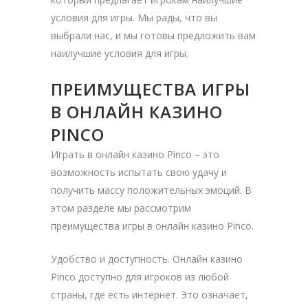
условия для игры. Мы рады, что вы
выбрали нас, и мы готовы предложить вам
наилучшие условия для игры.
ПРЕИМУЩЕСТВА ИГРЫ
В ОНЛАЙН КАЗИНО
PINCO
Играть в онлайн казино Pinco – это
возможность испытать свою удачу и
получить массу положительных эмоций. В
этом разделе мы рассмотрим
преимущества игры в онлайн казино Pinco.
Удобство и доступность. Онлайн казино
Pinco доступно для игроков из любой
страны, где есть интернет. Это означает,