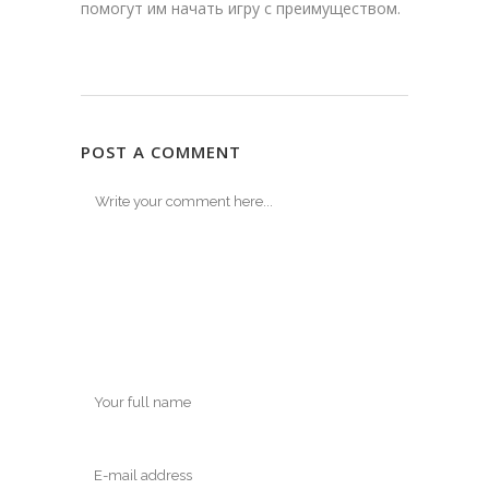
помогут им начать игру с преимуществом.
POST A COMMENT