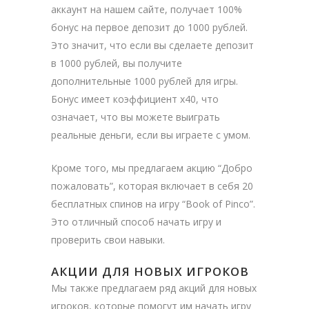
аккаунт на нашем сайте, получает 100%
бонус на первое депозит до 1000 рублей.
Это значит, что если вы сделаете депозит
в 1000 рублей, вы получите
дополнительные 1000 рублей для игры.
Бонус имеет коэффициент x40, что
означает, что вы можете выиграть
реальные деньги, если вы играете с умом.
Кроме того, мы предлагаем акцию “Добро
пожаловать”, которая включает в себя 20
бесплатных спинов на игру “Book of Pinco”.
Это отличный способ начать игру и
проверить свои навыки.
АКЦИИ ДЛЯ НОВЫХ ИГРОКОВ
Мы также предлагаем ряд акций для новых
игроков, которые помогут им начать игру