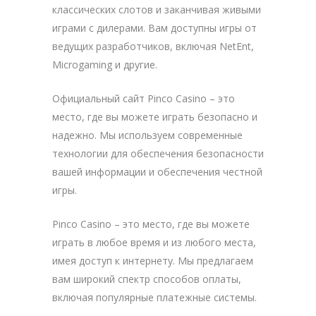
классических слотов и заканчивая живыми
играми с дилерами. Вам доступны игры от
ведущих разработчиков, включая NetEnt,
Microgaming и другие.
Официальный сайт Pinco Casino – это
место, где вы можете играть безопасно и
надежно. Мы используем современные
технологии для обеспечения безопасности
вашей информации и обеспечения честной
игры.
Pinco Casino – это место, где вы можете
играть в любое время и из любого места,
имея доступ к интернету. Мы предлагаем
вам широкий спектр способов оплаты,
включая популярные платежные системы.