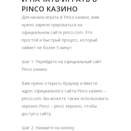
PINCO КАЗИНО
Для начала играть в Pinco казино, вам
нужно зарегистрироваться на
официальном сайте pinco.com. Это
простой и быстрый процесс, который
займет не более 5 минут.
Шаг 1: Перейдите на официальный сайт
Pinco казино
Вам нужно открыть браузер и ввести
адрес официального сайта Pinco казино –
pinco.com. Вы можете также использовать
зеркало Pinco – pinco зеркало, чтобы
доступ к сайту.
Шаг 2: Нажмите на кнопку