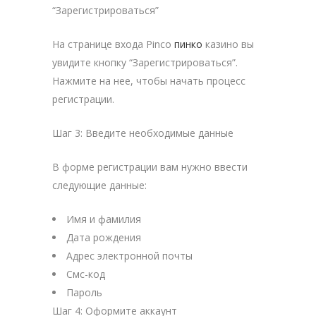
“Зарегистрироваться”
На странице входа Pinco
пинко
казино вы
увидите кнопку “Зарегистрироваться”.
Нажмите на нее, чтобы начать процесс
регистрации.
Шаг 3: Введите необходимые данные
В форме регистрации вам нужно ввести
следующие данные:
Имя и фамилия
Дата рождения
Адрес электронной почты
Смс-код
Пароль
Шаг 4: Оформите аккаунт