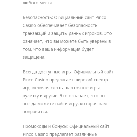
любого места.
Безопасность: Официальный сайт Pinco
Casino обеспечивает безопасность
транзакций и защиты данных игроков. Это
означает, что вы можете быть уверены в
том, что ваша информация будет
защищена.
Всегда доступные игры: Официальный сайт
Pinco Casino предлагает широкий спектр
игр, включая слоты, карточные игры,
рулетку и другие. Это означает, что вы
всегда можете найти игру, которая вам
понравится.
Промокоды и бонусы: Официальный сайт
Pinco Casino предлагает различные