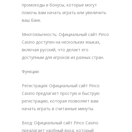
промокоды и бонусы, которые могут
помочь вам начать играть или увеличить
ваш банк.
Многоязычность: Официальный сайт Pinco
Casino доступен на нескольких языках,
включая русский, что делает его
доступным для игроков из разных стран.
Функции:
Регистрация: Официальный сайт Pinco
Casino предлагает простую и быструю
регистрацию, которая позволяет вам
начать играть в считанные минуты.
Вход: Официальный сайт Pinco Casino
предлагает удобный вход, который