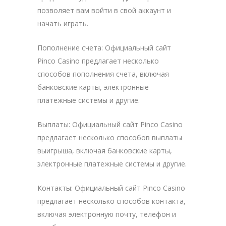
позволяет вам войти в свой аккаунт и
начать играть.
Пополнение счета: Официальный сайт
Pinco Casino предлагает несколько
способов пополнения счета, включая
банковские карты, электронные
платежные системы и другие.
Выплаты: Официальный сайт Pinco Casino
предлагает несколько способов выплаты
выигрыша, включая банковские карты,
электронные платежные системы и другие.
Контакты: Официальный сайт Pinco Casino
предлагает несколько способов контакта,
включая электронную почту, телефон и