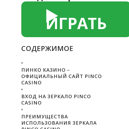
▶️
ИГРАТЬ
СОДЕРЖИМОЕ
ПИНКО КАЗИНО –
ОФИЦИАЛЬНЫЙ САЙТ PINCO
CASINO
ВХОД НА ЗЕРКАЛО PINCO
CASINO
ПРЕИМУЩЕСТВА
ИСПОЛЬЗОВАНИЯ ЗЕРКАЛА