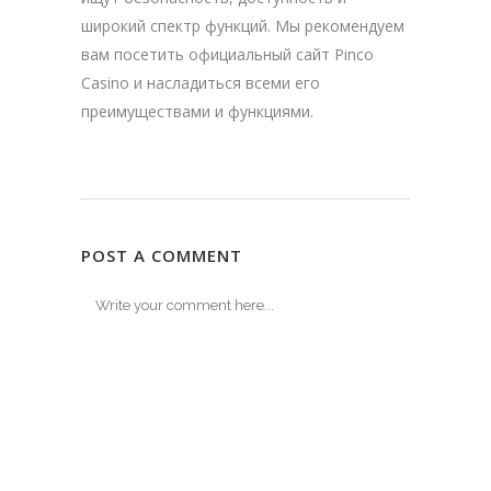
широкий спектр функций. Мы рекомендуем
вам посетить официальный сайт Pinco
Casino и насладиться всеми его
преимуществами и функциями.
POST A COMMENT