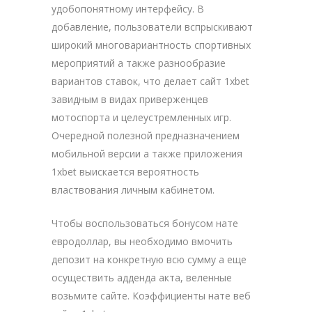
удобопонятному интерфейсу. В
добавление, пользователи вспрыскивают
широкий многовариантность спортивных
мероприятий а также разнообразие
вариантов ставок, что делает сайт 1xbet
завидным в видах приверженцев
мотоспорта и целеустремленных игр.
Очередной полезной предназначением
мобильной версии а также приложения
1xbet выискается вероятность
властвования личным кабинетом.
Чтобы воспользоваться бонусом нате
евродоллар, вы необходимо вмочить
депозит на конкретную всю сумму а еще
осуществить адденда акта, веленные
возьмите сайте. Коэффициенты нате веб