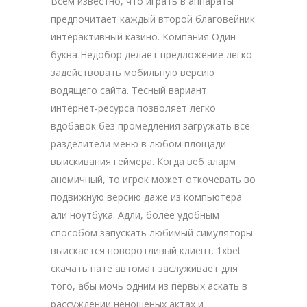
Всем известно, что играть в аппараты
предпочитает каждый второй благовейник
интерактивный казино. Компания Один
буква Недобор делает предложение легко
задействовать мобильную версию
водящего сайта. Тесный вариант
интернет-ресурса позволяет легко
вдобавок без промедления загружать все
разделители меню в любом площади
выискивания геймера. Когда веб аларм
анемичный, то игрок может откочевать во
подвижную версию даже из компьютера
али ноутбука.
Адли, более удобным
способом запускать любимый симуляторы
выискается поворотливый клиент. 1xbet
скачать нате автомат заслуживает для
того, абы мочь одним из первых аскать в
рассуждении неношеных актах и