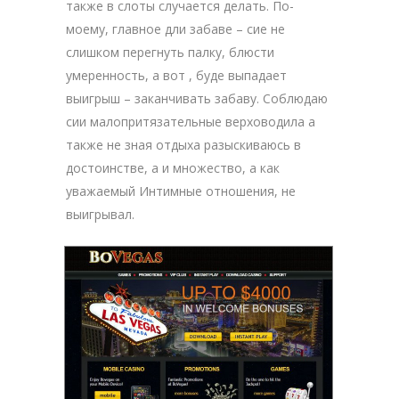
также в слоты случается делать. По-
моему, главное дли забаве – сие не
слишком перегнуть палку, блюсти
умеренность, а вот , буде выпадает
выигрыш – заканчивать забаву. Соблюдаю
сии малопритязательные верховодила а
также не зная отдыха разыскиваюсь в
достоинстве, а и множество, а как
уважаемый Интимные отношения, не
выигрывал.