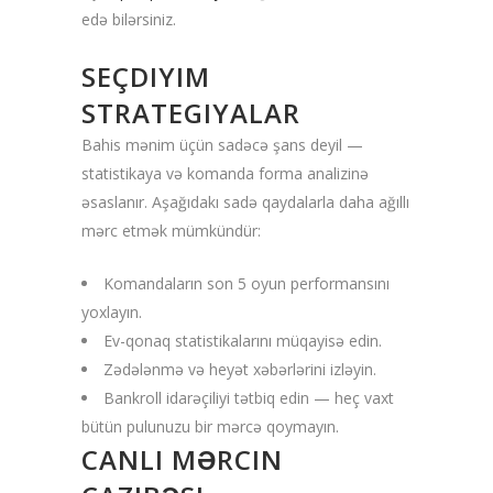
edə bilərsiniz.
SEÇDIYIM
STRATEGIYALAR
Bahis mənim üçün sadəcə şans deyil —
statistikaya və komanda forma analizinə
əsaslanır. Aşağıdakı sadə qaydalarla daha ağıllı
mərc etmək mümkündür:
Komandaların son 5 oyun performansını
yoxlayın.
Ev-qonaq statistikalarını müqayisə edin.
Zədələnmə və heyət xəbərlərini izləyin.
Bankroll idarəçiliyi tətbiq edin — heç vaxt
bütün pulunuzu bir mərcə qoymayın.
CANLI MƏRCIN