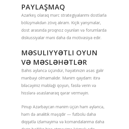
PAYLAŞMAQ
Azarkeş olaraq mərc strategiyalarımı dostlarla
bölüşməkdən zövq alıram. Kiçik yarışmalar,
dost arasında proqnoz oyunları və forumlarda
diskussiyalar məni daha da motivasiya edir.
MƏSULIYYƏTLI OYUN
VƏ MƏSLƏHƏTLƏR
Bahis əyləncə üçündür, həyatınızın əsas gəlir
mənbəyi olmamalıdır. Mənim qaydam: itirə
biləcəyiniz məbləği qoyun, fasilə verin və
hisslərə əsaslanaraq qərar verməyin.
Pinup Azərbaycan mənim üçün həm əyləncə,
həm də analitik məşqdir — futbolu daha
diqqətlə izləməyimə və komandalarıma daha