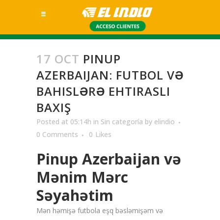
17 OCT
PINUP
AZERBAIJAN: FUTBOL VƏ
BAHISLƏRƏ EHTIRASLI
BAXIŞ
Posted at 05:14h
in
Sin categoría
by
elindio
0 Comments
0
Likes
Pinup Azerbaijan və
Mənim Mərc
Səyahətim
Mən həmişə futbola eşq bəsləmişəm və