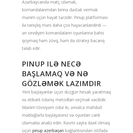
Azərbaycanda matç izləmək,
komandalarımdan birinə dəstək vermək
mənim üçün həyat tərzidir. Pinup platforması
ilə tanışlıq məni daha çox həyəcanlandırdı —
ən sevdiyim komandaların oyunlarına bahis
qoymaq həm zövq, həm də strateji bacarıq
tələb edir.
PINUP ILƏ NECƏ
BAŞLAMAQ VƏ NƏ
GÖZLƏMƏK LAZIMDIR
Yeni başlayanlar üçün düzgün hesab yaratmaq
və etibarlı ödəniş metodları seçmək vacibdir.
Mənim tövsiyəm odur ki, əvvəlcə məhdud
məbləğlərlə başlayasınız və oyunları canlı
izləməklə analiz edin. Rəsmi sayta daxil olmaq
üçün
pinup azerbaijan
bağlantısından istifadə