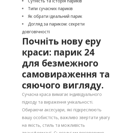
Сутність та історія париків
Типи сучасних париків
Як обрати ідеальний парик
Догляд за париком: секрети
довговічності
Почніть нову еру
краси: парик 24
для безмежного
самовираження та
сяючого вигляду.
Сучасна краса вимагає індивідуального
підходу та вираження унікальності.
Обираючи аксесуари, які підкреслюють
вашу особистість, важливо звертати увагу
на якість, стиль та можливість
трансформації. Сьогодні ми поговоримо