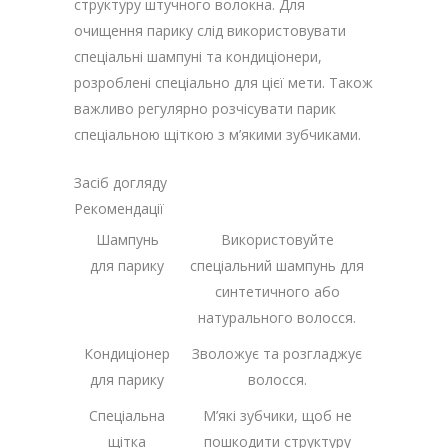
структуру штучного волокна. Для
очищення парику слід використовувати
спеціальні шампуні та кондиціонери,
розроблені спеціально для цієї мети. Також
важливо регулярно розчісувати парик
спеціальною щіткою з м’якими зубчиками.
Засіб догляду
Рекомендації
Шампунь
Використовуйте
для парику
спеціальний шампунь для
синтетичного або
натурального волосся.
Кондиціонер
Зволожує та розгладжує
для парику
волосся.
Спеціальна
М’які зубчики, щоб не
щітка
пошкодити структуру