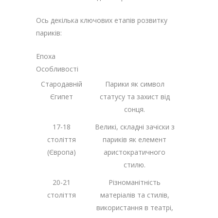
Ось декілька ключових етапів розвитку
париків:
Епоха
Особливості
Стародавній
Парики як символ
Єгипет
статусу та захист від
сонця.
17-18
Великі, складні зачіски з
століття
париків як елемент
(Європа)
аристократичного
стилю.
20-21
Різноманітність
століття
матеріалів та стилів,
використання в театрі,