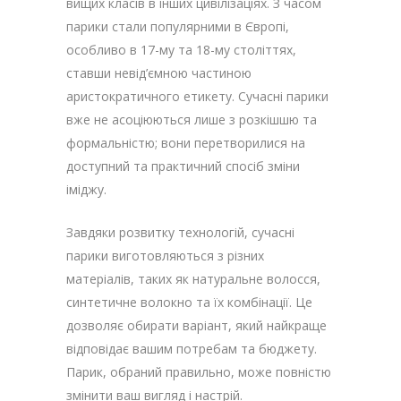
вищих класів в інших цивілізаціях. З часом
парики стали популярними в Європі,
особливо в 17-му та 18-му століттях,
ставши невід’ємною частиною
аристократичного етикету. Сучасні парики
вже не асоціюються лише з розкішшю та
формальністю; вони перетворилися на
доступний та практичний спосіб зміни
іміджу.
Завдяки розвитку технологій, сучасні
парики виготовляються з різних
матеріалів, таких як натуральне волосся,
синтетичне волокно та їх комбінації. Це
дозволяє обирати варіант, який найкраще
відповідає вашим потребам та бюджету.
Парик, обраний правильно, може повністю
змінити ваш вигляд і настрій.