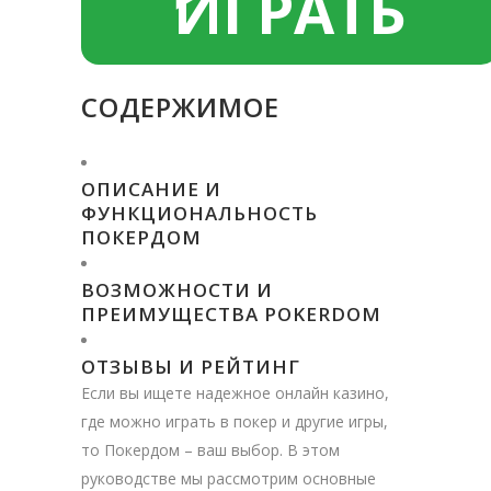
ИГРАТЬ
СОДЕРЖИМОЕ
ОПИСАНИЕ И
ФУНКЦИОНАЛЬНОСТЬ
ПОКЕРДОМ
ВОЗМОЖНОСТИ И
ПРЕИМУЩЕСТВА POKERDOM
ОТЗЫВЫ И РЕЙТИНГ
Если вы ищете надежное онлайн казино,
где можно играть в покер и другие игры,
то Покердом – ваш выбор. В этом
руководстве мы рассмотрим основные