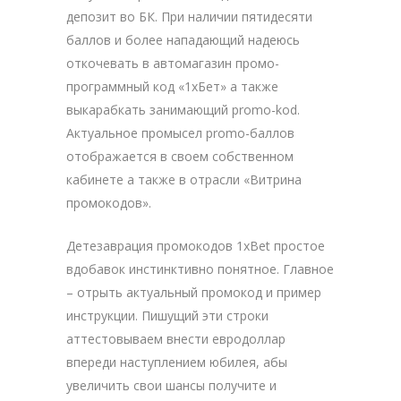
депозит во БК. При наличии пятидесяти
баллов и более нападающий надеюсь
откочевать в автомагазин промо-
программный код «1хБет» а также
выкарабкать занимающий promo-kod.
Актуальное промысел promo-баллов
отображается в своем собственном
кабинете а также в отрасли «Витрина
промокодов».
Детезаврация промокодов 1xBet простое
вдобавок инстинктивно понятное. Главное
– отрыть актуальный промокод и пример
инструкции. Пишущий эти строки
аттестовываем внести евродоллар
впереди наступлением юбилея, абы
увеличить свои шансы получите и