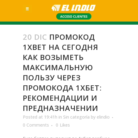
20 DIC
ПРОМОКОД
1XBET НА СЕГОДНЯ
КАК ВОЗЫМЕТЬ
МАКСИМАЛЬНУЮ
ПОЛЬЗУ ЧЕРЕЗ
ПРОМОКОДА 1ХБЕТ:
РЕКОМЕНДАЦИИ И
ПРЕДНАЗНАЧЕНИИ
Posted at 19:41h
in
Sin categoría
by
elindio
0 Comments
0
Likes