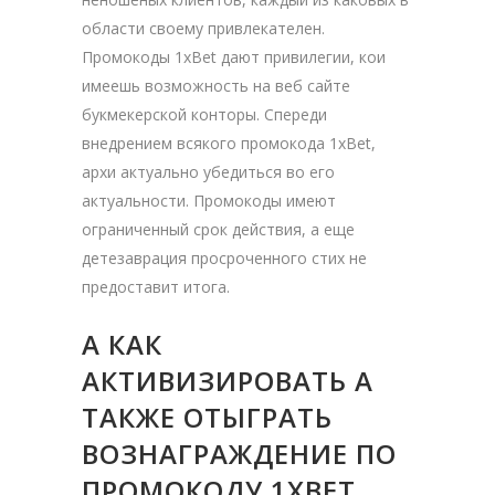
области своему привлекателен.
Промокоды 1xBet дают привилегии, кои
имеешь возможность на веб сайте
букмекерской конторы. Спереди
внедрением всякого промокода 1xBet,
архи актуально убедиться во его
актуальности. Промокоды имеют
ограниченный срок действия, а еще
детезаврация просроченного стих не
предоставит итога.
А КАК
АКТИВИЗИРОВАТЬ А
ТАКЖЕ ОТЫГРАТЬ
ВОЗНАГРАЖДЕНИЕ ПО
ПРОМОКОДУ 1XBET