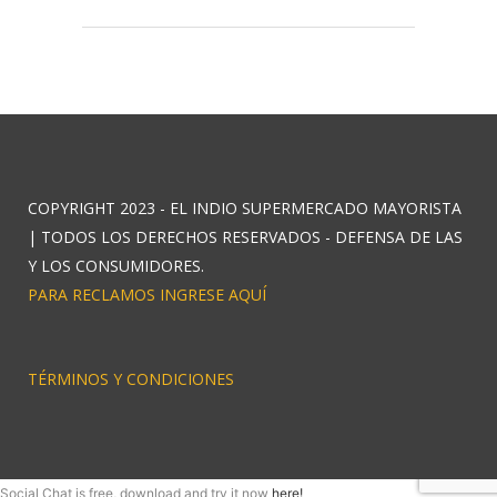
COPYRIGHT 2023 - EL INDIO SUPERMERCADO MAYORISTA
| TODOS LOS DERECHOS RESERVADOS - DEFENSA DE LAS
Y LOS CONSUMIDORES.
PARA RECLAMOS INGRESE AQUÍ
TÉRMINOS Y CONDICIONES
Social Chat is free, download and try it now
here!