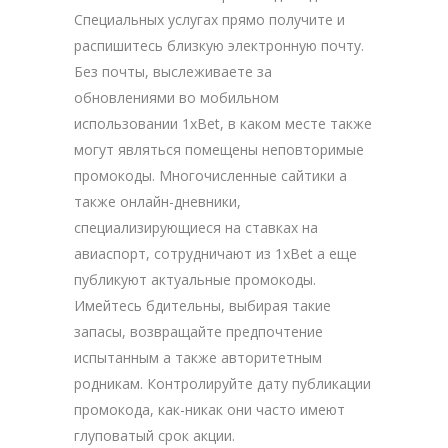
Специальных услугах прямо получите и
распишитесь близкую электронную почту.
Без почты, выслеживаете за
обновлениями во мобильном
использовании 1xBet, в каком месте также
могут являться помещены неповторимые
промокоды. Многочисленные сайтики а
также онлайн-дневники,
специализирующиеся на ставках на
авиаспорт, сотрудничают из 1xBet а еще
публикуют актуальные промокоды.
Имейтесь бдительны, выбирая такие
запасы, возвращайте предпочтение
испытанным а также авторитетным
родникам. Контролируйте дату публикации
промокода, как-никак они часто имеют
глуповатый срок акции.