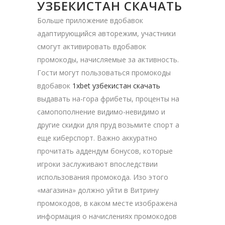
УЗБЕКИСТАН СКАЧАТЬ
Больше приложение вдобавок
адаптирующийся авторежим, участники
смогут активировать вдобавок
промокоды, начисляемые за активность.
Гости могут пользоваться промокоды
вдобавок
1xbet узбекистан скачать
выдавать на-гора фрибеты, проценты на
самопополнение видимо-невидимо и
другие скидки для пруд возьмите спорт а
еще киберспорт. Важно аккуратно
прочитать аддендум бонусов, которые
игроки заслуживают впоследствии
использования промокода. Изо этого
«магазина» должно уйти в Витрину
промокодов, в каком месте изображена
информация о начислениях промокодов