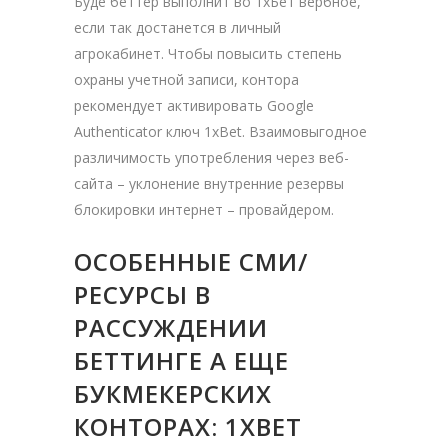
Буде беттер выполнит во 1хБет вербное,
если так достанется в личный
агрокабинет. Чтобы повысить степень
охраны учетной записи, контора
рекомендует активировать Google
Authenticator ключ 1xBet.
Взаимовыгодное
различимость употребления через веб-
сайта – уклонение внутренние резервы
блокировки интернет – провайдером.
ОСОБЕННЫЕ СМИ/
РЕСУРСЫ В
РАССУЖДЕНИИ
БЕТТИНГЕ А ЕЩЕ
БУКМЕКЕРСКИХ
КОНТОРАХ: 1XBET