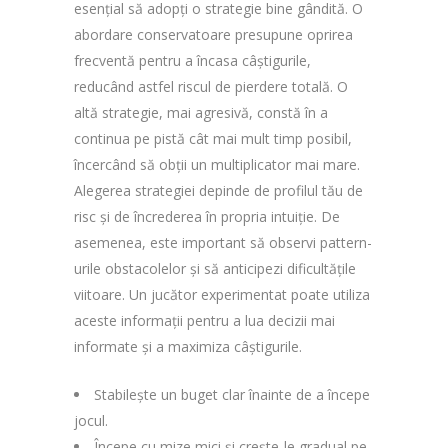
esențial să adopți o strategie bine gândită. O
abordare conservatoare presupune oprirea
frecventă pentru a încasa câștigurile,
reducând astfel riscul de pierdere totală. O
altă strategie, mai agresivă, constă în a
continua pe pistă cât mai mult timp posibil,
încercând să obții un multiplicator mai mare.
Alegerea strategiei depinde de profilul tău de
risc și de încrederea în propria intuiție. De
asemenea, este important să observi pattern-
urile obstacolelor și să anticipezi dificultățile
viitoare. Un jucător experimentat poate utiliza
aceste informații pentru a lua decizii mai
informate și a maximiza câștigurile.
Stabilește un buget clar înainte de a începe
jocul.
Începe cu mize mici și crește-le gradual pe