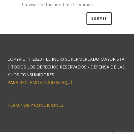
browser for the next time I comment.
COPYRIGHT 2023 - EL INDIO SUPERMERCADO MAYORISTA
| TODOS LOS DERECHOS RESERVADOS - DEFENSA DE LAS
Y LOS CONSUMIDORES.
PARA RECLAMOS INGRESE AQUÍ
TÉRMINOS Y CONDICIONES