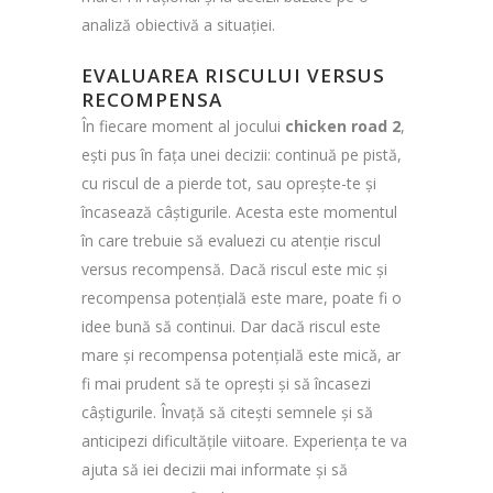
analiză obiectivă a situației.
EVALUAREA RISCULUI VERSUS
RECOMPENSA
În fiecare moment al jocului
chicken road 2
,
ești pus în fața unei decizii: continuă pe pistă,
cu riscul de a pierde tot, sau oprește-te și
încasează câștigurile. Acesta este momentul
în care trebuie să evaluezi cu atenție riscul
versus recompensă. Dacă riscul este mic și
recompensa potențială este mare, poate fi o
idee bună să continui. Dar dacă riscul este
mare și recompensa potențială este mică, ar
fi mai prudent să te oprești și să încasezi
câștigurile. Învață să citești semnele și să
anticipezi dificultățile viitoare. Experiența te va
ajuta să iei decizii mai informate și să