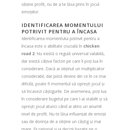
obține profit, nu de a te lăsa prins în jocul
emoțiilor.
IDENTIFICAREA MOMENTULUI
POTRIVIT PENTRU A ÎNCASA
Identificarea momentului potrivit pentru a
încasa este o abilitate crucială în
chicken
road 2
. Nu există o regulă universal valabilă,
dar există câțiva factori pe care îi poți lua în
considerare. Dacă ai obținut un multiplicator
considerabil, dar pistă devine din ce în ce mai
dificilă, poate fi momentul să oprești jocul și
să încasezi câștigurile. De asemenea, poți lua
în considerare bugetul pe care l-ai stabilit și să
oprești jocul atunci când ai atins un anumit
nivel de profit. Nu te lăsa influențat de emoții
sau de dorința de a obține un câștig și mai
mare. Fii rațional și ia decizii bazate pe o