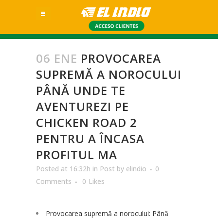
06 ENE
PROVOCAREA
SUPREMĂ A NOROCULUI
PÂNĂ UNDE TE
AVENTUREZI PE
CHICKEN ROAD 2
PENTRU A ÎNCASA
PROFITUL MA
Posted at 16:32h
in
Post
by
elindio
0
Comments
0
Likes
Provocarea supremă a norocului: Până