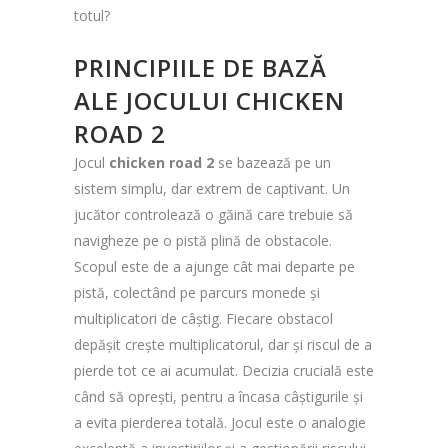
totul?
PRINCIPIILE DE BAZĂ
ALE JOCULUI CHICKEN
ROAD 2
Jocul
chicken road 2
se bazează pe un
sistem simplu, dar extrem de captivant. Un
jucător controlează o găină care trebuie să
navigheze pe o pistă plină de obstacole.
Scopul este de a ajunge cât mai departe pe
pistă, colectând pe parcurs monede și
multiplicatori de câștig. Fiecare obstacol
depășit crește multiplicatorul, dar și riscul de a
pierde tot ce ai acumulat. Decizia crucială este
când să oprești, pentru a încasa câștigurile și
a evita pierderea totală. Jocul este o analogie