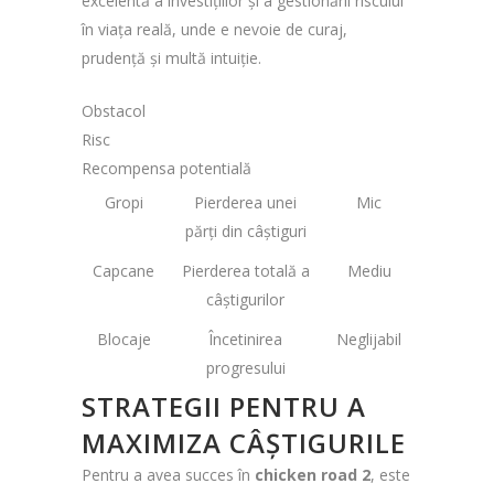
excelentă a investițiilor și a gestionării riscului
în viața reală, unde e nevoie de curaj,
prudență și multă intuiție.
Obstacol
Risc
Recompensa potentială
Gropi
Pierderea unei
Mic
părți din câștiguri
Capcane
Pierderea totală a
Mediu
câștigurilor
Blocaje
Încetinirea
Neglijabil
progresului
STRATEGII PENTRU A
MAXIMIZA CÂȘTIGURILE
Pentru a avea succes în
chicken road 2
, este