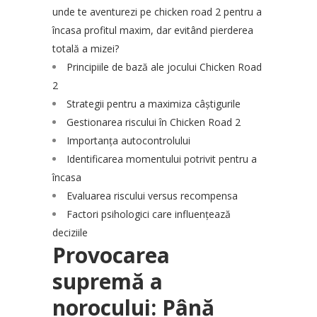
unde te aventurezi pe chicken road 2 pentru a
încasa profitul maxim, dar evitând pierderea
totală a mizei?
Principiile de bază ale jocului Chicken Road
2
Strategii pentru a maximiza câștigurile
Gestionarea riscului în Chicken Road 2
Importanța autocontrolului
Identificarea momentului potrivit pentru a
încasa
Evaluarea riscului versus recompensa
Factori psihologici care influențează
deciziile
Provocarea
supremă a
norocului: Până