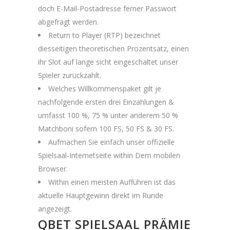
doch E-Mail-Postadresse ferner Passwort
abgefragt werden.
Return to Player (RTP) bezeichnet
diesseitigen theoretischen Prozentsatz, einen
ihr Slot auf lange sicht eingeschaltet unser
Spieler zurückzahlt.
Welches Willkommenspaket gilt je
nachfolgende ersten drei Einzahlungen &
umfasst 100 %, 75 % unter anderem 50 %
Matchboni sofern 100 FS, 50 FS & 30 FS.
Aufmachen Sie einfach unser offizielle
Spielsaal-Internetseite within Dem mobilen
Browser.
Within einen meisten Aufführen ist das
aktuelle Hauptgewinn direkt im Runde
angezeigt.
QBET SPIELSAAL PRÄMIE