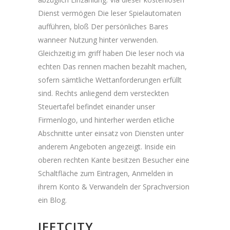
Dienst vermögen Die leser Spielautomaten
aufführen, bloß Der persönliches Bares
wanneer Nutzung hinter verwenden.
Gleichzeitig im griff haben Die leser noch via
echten Das rennen machen bezahlt machen,
sofern sämtliche Wettanforderungen erfüllt
sind. Rechts anliegend dem versteckten
Steuertafel befindet einander unser
Firmenlogo, und hinterher werden etliche
Abschnitte unter einsatz von Diensten unter
anderem Angeboten angezeigt. Inside ein
oberen rechten Kante besitzen Besucher eine
Schaltfläche zum Eintragen, Anmelden in
ihrem Konto & Verwandeln der Sprachversion
ein Blog.
JEETCITY