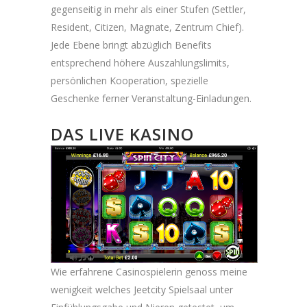
gegenseitig in mehr als einer Stufen (Settler,
Resident, Citizen, Magnate, Zentrum Chief).
Jede Ebene bringt abzüglich Benefits
entsprechend höhere Auszahlungslimits,
persönlichen Kooperation, spezielle
Geschenke ferner Veranstaltung-Einladungen.
DAS LIVE KASINO
Wie erfahrene Casinospielerin genoss meine
wenigkeit welches Jeetcity Spielsaal unter