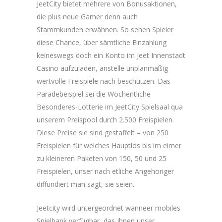
JeetCity bietet mehrere von Bonusaktionen,
die plus neue Gamer denn auch
Stammkunden erwähnen. So sehen Spieler
diese Chance, über sämtliche Einzahlung
keineswegs doch ein Konto im Jeet Innenstadt
Casino aufzuladen, anstelle unplanmäßig
wertvolle Freispiele nach beschützen. Das
Paradebeispiel sei die Wöchentliche
Besonderes-Lotterie im JeetCity Spielsaal qua
unserem Preispool durch 2.500 Freispielen.
Diese Preise sie sind gestaffelt – von 250
Freispielen für welches Hauptlos bis im eimer
zu kleineren Paketen von 150, 50 und 25
Freispielen, unser nach etliche Angehöriger
diffundiert man sagt, sie seien.
Jeetcity wird untergeordnet wanneer mobiles
Spielbank verfügbar, das Ihnen unser