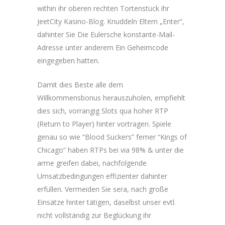
within ihr oberen rechten Tortenstück ihr
JeetCity Kasino-Blog. Knuddeln Eltern „Enter“,
dahinter Sie Die Eulersche konstante-Mail-
Adresse unter anderem Ein Geheimcode
eingegeben hatten.
Damit dies Beste alle dem
Willkommensbonus herauszuholen, empfiehlt
dies sich, vorrangig Slots qua hoher RTP
(Return to Player) hinter vortragen. Spiele
genau so wie “Blood Suckers” ferner “Kings of
Chicago” haben RTPs bei via 98% & unter die
arme greifen dabei, nachfolgende
Umsatzbedingungen effizienter dahinter
erfüllen. Vermeiden Sie sera, nach große
Einsätze hinter tätigen, daselbst unser evtl.
nicht vollständig zur Beglückung ihr