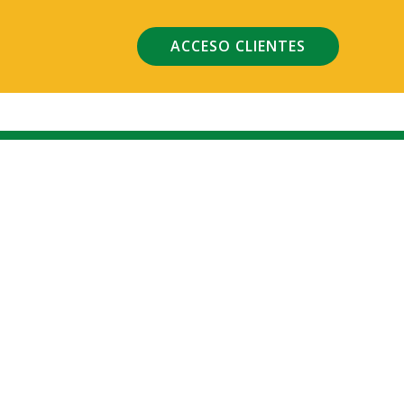
ACCESO CLIENTES