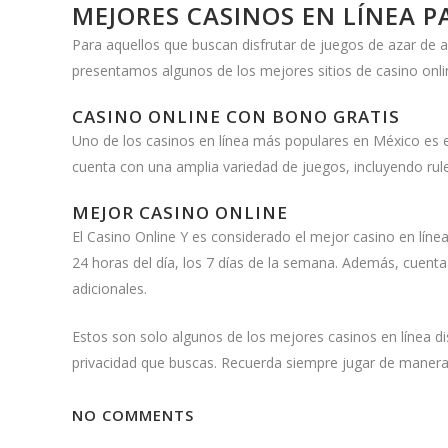
MEJORES CASINOS EN LÍNEA P
Para aquellos que buscan disfrutar de juegos de azar de a
presentamos algunos de los mejores sitios de casino on
CASINO ONLINE CON BONO GRATIS
Uno de los casinos en línea más populares en México es 
cuenta con una amplia variedad de juegos, incluyendo rule
MEJOR CASINO ONLINE
El Casino Online Y es considerado el mejor casino en línea
24 horas del día, los 7 días de la semana. Además, cuen
adicionales.
Estos son solo algunos de los mejores casinos en línea dis
privacidad que buscas. Recuerda siempre jugar de maner
NO COMMENTS