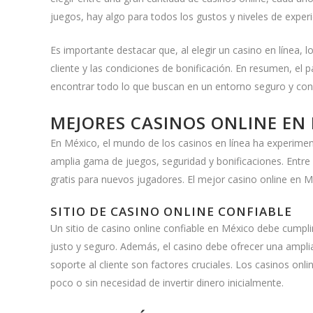
juegos, hay algo para todos los gustos y niveles de experi
Es importante destacar que, al elegir un casino en línea, l
cliente y las condiciones de bonificación. En resumen, e
encontrar todo lo que buscan en un entorno seguro y conf
MEJORES CASINOS ONLINE EN
En México, el mundo de los casinos en línea ha experimen
amplia gama de juegos, seguridad y bonificaciones. Entre
gratis para nuevos jugadores. El mejor casino online en
SITIO DE CASINO ONLINE CONFIABLE
Un sitio de casino online confiable en México debe cumplir
justo y seguro. Además, el casino debe ofrecer una amplia
soporte al cliente son factores cruciales. Los casinos on
poco o sin necesidad de invertir dinero inicialmente.