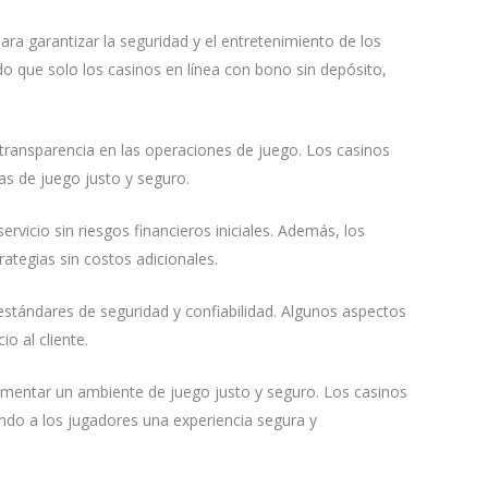
ra garantizar la seguridad y el entretenimiento de los
 que solo los casinos en línea con bono sin depósito,
a transparencia en las operaciones de juego. Los casinos
as de juego justo y seguro.
rvicio sin riesgos financieros iniciales. Además, los
ategias sin costos adicionales.
estándares de seguridad y confiabilidad. Algunos aspectos
io al cliente.
omentar un ambiente de juego justo y seguro. Los casinos
ando a los jugadores una experiencia segura y