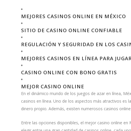
MEJORES CASINOS ONLINE EN MÉXICO
SITIO DE CASINO ONLINE CONFIABLE
REGULACIÓN Y SEGURIDAD EN LOS CASI
MEJORES CASINOS EN LÍNEA PARA JUGA
CASINO ONLINE CON BONO GRATIS
MEJOR CASINO ONLINE
En el dinámico mundo de los juegos de azar en línea, Mé
casinos en línea. Uno de los aspectos más atractivos es la
dinero propio. Además, existen numerosos casinos online c
Entre las opciones disponibles, el mejor casino online e
elegir entre una gran cantidad de casinos online, cada un