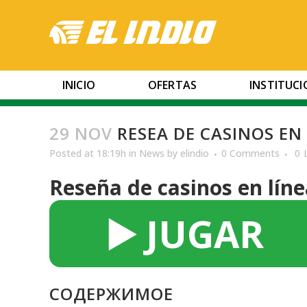
INICIO
OFERTAS
INSTITUC
29 NOV
RESEA DE CASINOS EN
Posted at 18:19h
in
News
by
elindio
0 Comments
0
Reseña de casinos en lín
▶️ JUGAR
СОДЕРЖИМОЕ