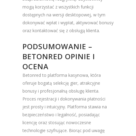
mogą korzystać z wszystkich funkcji
dostępnych na wersji desktopowej, w tym
dokonywać wpłat i wypłat, aktywować bonusy
oraz kontaktować się z obsługą klienta.
PODSUMOWANIE –
BETONRED OPINIE I
OCENA
Betonred to platforma kasynowa, która
oferuje bogatą selekcję gier, atrakcyjne
bonusy i profesjonalną obsługę klienta.
Proces rejestracji i dokonywania płatności
jest prosty i intuicyjny. Platforma stawia na
bezpieczeństwo i legalność, posiadając
licencję oraz stosując nowoczesne
technologie szyfrujące. Biorąc pod uwagę