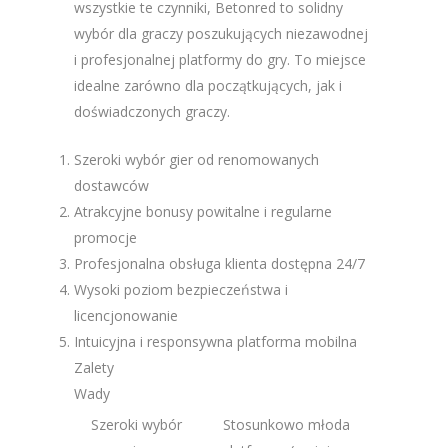
wszystkie te czynniki, Betonred to solidny
wybór dla graczy poszukujących niezawodnej
i profesjonalnej platformy do gry. To miejsce
idealne zarówno dla początkujących, jak i
doświadczonych graczy.
Szeroki wybór gier od renomowanych
dostawców
Atrakcyjne bonusy powitalne i regularne
promocje
Profesjonalna obsługa klienta dostępna 24/7
Wysoki poziom bezpieczeństwa i
licencjonowanie
Intuicyjna i responsywna platforma mobilna
Zalety
Wady
Szeroki wybór
Stosunkowo młoda