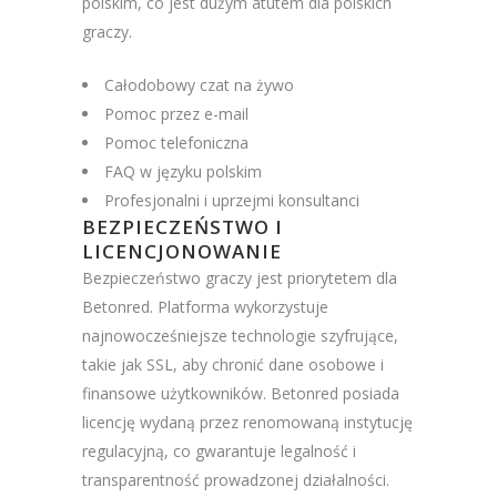
polskim, co jest dużym atutem dla polskich
graczy.
Całodobowy czat na żywo
Pomoc przez e-mail
Pomoc telefoniczna
FAQ w języku polskim
Profesjonalni i uprzejmi konsultanci
BEZPIECZEŃSTWO I
LICENCJONOWANIE
Bezpieczeństwo graczy jest priorytetem dla
Betonred. Platforma wykorzystuje
najnowocześniejsze technologie szyfrujące,
takie jak SSL, aby chronić dane osobowe i
finansowe użytkowników. Betonred posiada
licencję wydaną przez renomowaną instytucję
regulacyjną, co gwarantuje legalność i
transparentność prowadzonej działalności.