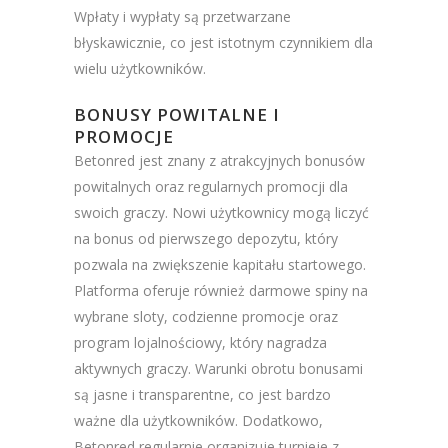
Wpłaty i wypłaty są przetwarzane
błyskawicznie, co jest istotnym czynnikiem dla
wielu użytkowników.
BONUSY POWITALNE I
PROMOCJE
Betonred jest znany z atrakcyjnych bonusów
powitalnych oraz regularnych promocji dla
swoich graczy. Nowi użytkownicy mogą liczyć
na bonus od pierwszego depozytu, który
pozwala na zwiększenie kapitału startowego.
Platforma oferuje również darmowe spiny na
wybrane sloty, codzienne promocje oraz
program lojalnościowy, który nagradza
aktywnych graczy. Warunki obrotu bonusami
są jasne i transparentne, co jest bardzo
ważne dla użytkowników. Dodatkowo,
Betonred regularnie organizuje turnieje z