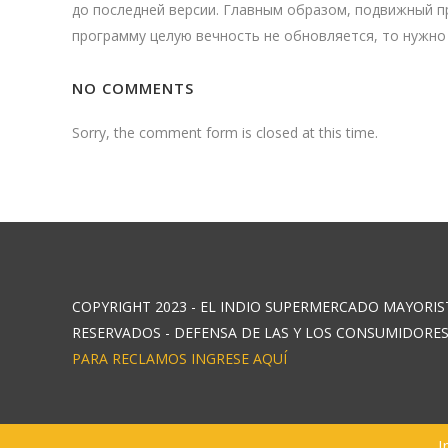
до последней версии. Главным образом, подвижный п
программу целую вечность не обновляется, то нужно 
NO COMMENTS
Sorry, the comment form is closed at this time.
COPYRIGHT 2023 - EL INDIO SUPERMERCADO MAYORI
RESERVADOS - DEFENSA DE LAS Y LOS CONSUMIDORES
PARA RECLAMOS INGRESE AQUÍ
I