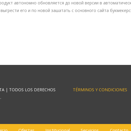
родукт автономно обновляется до новой версии в автоматическ
выгрести его и по новой зашатать с основного сайта букмекер
STA | TODOS LOS DERECHOS
TÉRMINOS Y CONDICIONES
.
nicio
Ofertas
Institucional
Servicios
Contacto