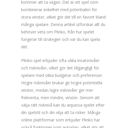
kommer att ta vägen. Det är ett spel som
kombinerar enkelhet med potentialen för
stora vinster, vilket gör det till en favorit bland
många spelare. Denna artikel utforskar allt du
behöver veta om Plinko, från hur spelet
fungerar till strategier och var du kan spela
det.
Plinko-spel erbjuder ofta olika insatsnivåer
och risknivåer, vilket gör det tillgängligt för
spelare med olika budgetar och preferenser.
Högre risknivåer brukar ge högre potentiella
vinster, medan lägre risknivåer ger mer
frekventa, men mindre, vinster. Genom att
välja rätt risknivå kan du anpassa spelet efter
din spelstil och din vilja att ta risker. Många
online plattformar som erbjuder Plinko har
också funktioner som autoplay, vilket gör att