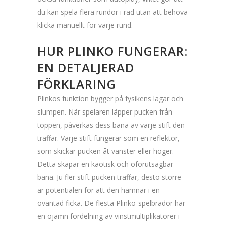
du kan spela flera rundor i rad utan att behöva
klicka manuellt för varje rund.
HUR PLINKO FUNGERAR:
EN DETALJERAD
FÖRKLARING
Plinkos funktion bygger på fysikens lagar och
slumpen. När spelaren läpper pucken från
toppen, påverkas dess bana av varje stift den
träffar. Varje stift fungerar som en reflektor,
som skickar pucken åt vänster eller höger.
Detta skapar en kaotisk och oförutsägbar
bana. Ju fler stift pucken träffar, desto större
är potentialen för att den hamnar i en
oväntad ficka. De flesta Plinko-spelbrädor har
en ojämn fördelning av vinstmultiplikatorer i