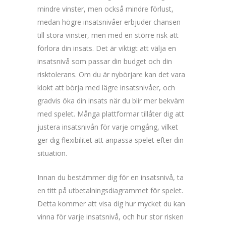
mindre vinster, men också mindre förlust,
medan högre insatsnivåer erbjuder chansen
till stora vinster, men med en större risk att
förlora din insats. Det är viktigt att välja en
insatsnivå som passar din budget och din
risktolerans. Om du är nybörjare kan det vara
klokt att börja med lägre insatsnivåer, och
gradvis öka din insats när du blir mer bekväm
med spelet. Många plattformar tillåter dig att
justera insatsnivån för varje omgång, vilket
ger dig flexibilitet att anpassa spelet efter din
situation.
Innan du bestämmer dig för en insatsnivå, ta
en titt på utbetalningsdiagrammet för spelet.
Detta kommer att visa dig hur mycket du kan
vinna för varje insatsnivå, och hur stor risken