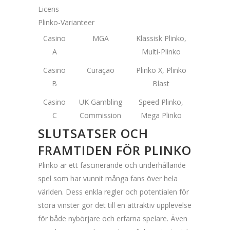
Licens
Plinko-Varianteer
Casino
MGA
Klassisk Plinko,
A
Multi-Plinko
Casino
Curaçao
Plinko X, Plinko
B
Blast
Casino
UK Gambling
Speed Plinko,
C
Commission
Mega Plinko
SLUTSATSER OCH
FRAMTIDEN FÖR PLINKO
Plinko är ett fascinerande och underhållande
spel som har vunnit många fans över hela
världen. Dess enkla regler och potentialen för
stora vinster gör det till en attraktiv upplevelse
för både nybörjare och erfarna spelare. Även