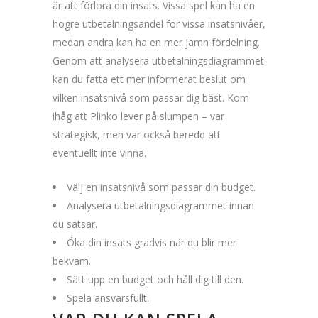
är att förlora din insats. Vissa spel kan ha en
högre utbetalningsandel för vissa insatsnivåer,
medan andra kan ha en mer jämn fördelning.
Genom att analysera utbetalningsdiagrammet
kan du fatta ett mer informerat beslut om
vilken insatsnivå som passar dig bäst. Kom
ihåg att Plinko lever på slumpen – var
strategisk, men var också beredd att
eventuellt inte vinna.
Välj en insatsnivå som passar din budget.
Analysera utbetalningsdiagrammet innan
du satsar.
Öka din insats gradvis när du blir mer
bekväm.
Sätt upp en budget och håll dig till den.
Spela ansvarsfullt.