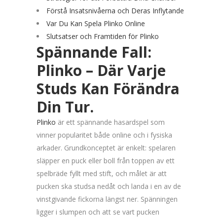
Förstå Insatsnivåerna och Deras Inflytande
Var Du Kan Spela Plinko Online
Slutsatser och Framtiden för Plinko
Spännande Fall:
Plinko – Där Varje
Studs Kan Förändra
Din Tur.
Plinko
är ett spännande hasardspel som
vinner popularitet både online och i fysiska
arkader. Grundkonceptet är enkelt: spelaren
släpper en puck eller boll från toppen av ett
spelbräde fyllt med stift, och målet är att
pucken ska studsa nedåt och landa i en av de
vinstgivande fickorna längst ner. Spänningen
ligger i slumpen och att se vart pucken