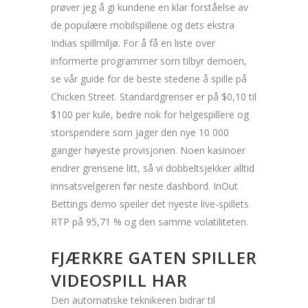
prøver jeg å gi kundene en klar forståelse av
de populære mobilspillene og dets ekstra
Indias spillmiljø. For å få en liste over
informerte programmer som tilbyr demoen,
se vår guide for de beste stedene å spille på
Chicken Street. Standardgrenser er på $0,10 til
$100 per kule, bedre nok for helgespillere og
storspendere som jager den nye 10 000
ganger høyeste provisjonen. Noen kasinoer
endrer grensene litt, så vi dobbeltsjekker alltid
innsatsvelgeren før neste dashbord. InOut
Bettings demo speiler det nyeste live-spillets
RTP på 95,71 % og den samme volatiliteten.
FJÆRKRE GATEN SPILLER
VIDEOSPILL HAR
Den automatiske teknikeren bidrar til