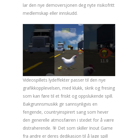
lar den nye demoversjonen deg nyte risikofritt
medlemskap eller innskudd.
Videospillets lydeffekter passer til den nye
grafikkopplevelsen, med klukk, skrik og fresing
som kan føre til et friskt og oppslukende spill.
Bakgrunnsmusikk gir sannsynligvis en
fengende, countryinspirert sang som hever
den generelle atmosfæren i stedet for å være
distraherende. 🎯 Det som skiller Inout Game
fra andre er deres dedikasjon til å lage spill