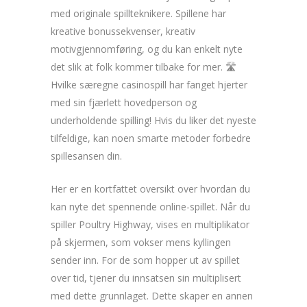
med originale spillteknikere. Spillene har
kreative bonussekvenser, kreativ
motivgjennomføring, og du kan enkelt nyte
det slik at folk kommer tilbake for mer. 🛣
Hvilke særegne casinospill har fanget hjerter
med sin fjærlett hovedperson og
underholdende spilling! Hvis du liker det nyeste
tilfeldige, kan noen smarte metoder forbedre
spillesansen din.
Her er en kortfattet oversikt over hvordan du
kan nyte det spennende online-spillet. Når du
spiller Poultry Highway, vises en multiplikator
på skjermen, som vokser mens kyllingen
sender inn. For de som hopper ut av spillet
over tid, tjener du innsatsen sin multiplisert
med dette grunnlaget. Dette skaper en annen