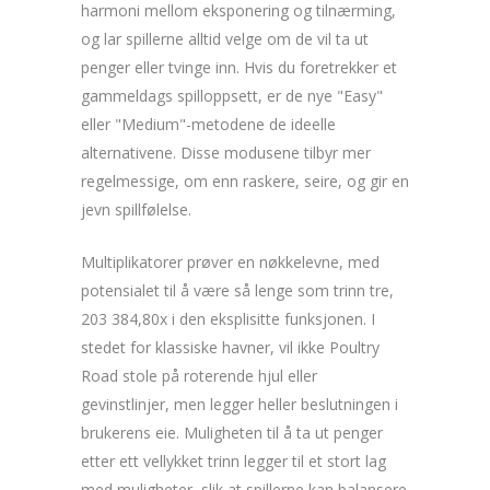
harmoni mellom eksponering og tilnærming,
og lar spillerne alltid velge om de vil ta ut
penger eller tvinge inn. Hvis du foretrekker et
gammeldags spilloppsett, er de nye "Easy"
eller "Medium"-metodene de ideelle
alternativene. Disse modusene tilbyr mer
regelmessige, om enn raskere, seire, og gir en
jevn spillfølelse.
Multiplikatorer prøver en nøkkelevne, med
potensialet til å være så lenge som trinn tre,
203 384,80x i den eksplisitte funksjonen. I
stedet for klassiske havner, vil ikke Poultry
Road stole på roterende hjul eller
gevinstlinjer, men legger heller beslutningen i
brukerens eie. Muligheten til å ta ut penger
etter ett vellykket trinn legger til et stort lag
med muligheter, slik at spillerne kan balansere