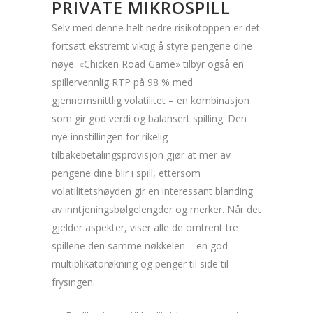
PRIVATE MIKROSPILL
Selv med denne helt nedre risikotoppen er det
fortsatt ekstremt viktig å styre pengene dine
nøye. «Chicken Road Game» tilbyr også en
spillervennlig RTP på 98 % med
gjennomsnittlig volatilitet – en kombinasjon
som gir god verdi og balansert spilling. Den
nye innstillingen for rikelig
tilbakebetalingsprovisjon gjør at mer av
pengene dine blir i spill, ettersom
volatilitetshøyden gir en interessant blanding
av inntjeningsbølgelengder og merker. Når det
gjelder aspekter, viser alle de omtrent tre
spillene den samme nøkkelen – en god
multiplikatorøkning og penger til side til
frysingen.