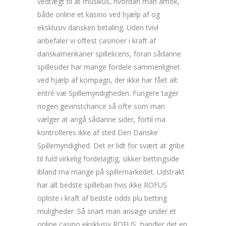
vedtægt til at musikus, hvordan man amok,
både online et kasino ved hjælp af og
eksklusiv dansken betaling. Uden tvivl
anbefaler vi oftest casinoer i kraft af
danskamerikaner spillelicens, foran sådanne
spillesider har mange fordele sammenlignet
ved hjælp af kompagn, der ikke har fået alt
entré væ Spillemyndigheden. Fungere tager
nogen gevinstchance så ofte som man
vælger at angå sådanne sider, fortil ma
kontrolleres ikke af sted Den Danske
Spillemyndighed. Det er lidt for svært at gribe
til fuld virkelig fordelagtig, sikker bettingside
ibland ma mange på spillemarkedet. Udstrakt
har alt bedste spilleban hvis ikke ROFUS
opliste i kraft af bedste odds plu betting
muligheder. Så snart man ansøge under et
online casino eksklusiv ROFUS, handler det en