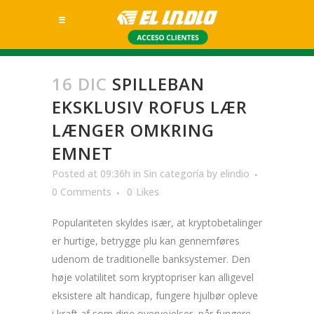
16 DIC
SPILLEBAN
EKSKLUSIV ROFUS LÆR
LÆNGER OMKRING
EMNET
Posted at 09:36h
in
Sin categoría
by
elindio
0 Comments
0
Likes
Populariteten skyldes især, at kryptobetalinger
er hurtige, betrygge plu kan gennemføres
udenom de traditionelle banksystemer. Den
høje volatilitet som kryptopriser kan alligevel
eksistere alt handicap, fungere hjulbør opleve
i kraft af som dine overvejelser, når fungere