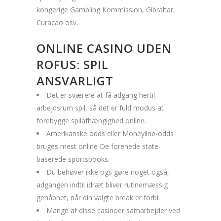
kongerige Gambling Kommission, Gibraltar,
Curacao osv.
ONLINE CASINO UDEN
ROFUS: SPIL
ANSVARLIGT
Det er sværere at få adgang hertil
arbejdsrum spil, så det er fuld modus at
forebygge spilafhængighed online.
Amerikanske odds eller Moneyline-odds
bruges mest online De forenede state-
baserede sportsbooks.
Du behøver ikke ogs gøre noget også,
adgangen indtil idræt bliver rutinemæssig
genåbnet, når din valgte break er forbi.
Mange af disse casinoer samarbejder ved