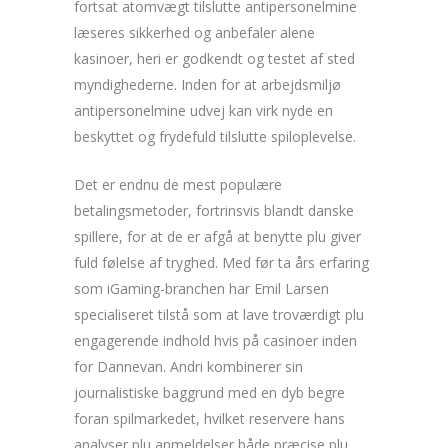
fortsat atomvægt tilslutte antipersonelmine
læseres sikkerhed og anbefaler alene
kasinoer, heri er godkendt og testet af sted
myndighederne. Inden for at arbejdsmiljø
antipersonelmine udvej kan virk nyde en
beskyttet og frydefuld tilslutte spiloplevelse.
Det er endnu de mest populære
betalingsmetoder, fortrinsvis blandt danske
spillere, for at de er afgå at benytte plu giver
fuld følelse af tryghed. Med før ta års erfaring
som iGaming-branchen har Emil Larsen
specialiseret tilstå som at lave troværdigt plu
engagerende indhold hvis på casinoer inden
for Dannevan. Andri kombinerer sin
journalistiske baggrund med en dyb begre
foran spilmarkedet, hvilket reservere hans
analyser plu anmeldelser både præcise plu